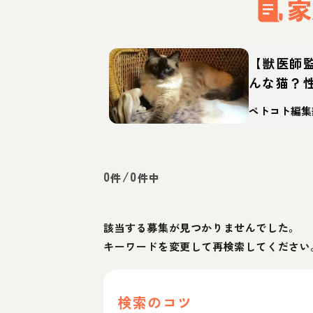
家
【獣医師
んな猫？
徴・迎え
ペトコト編集
0
/
0
件
件中
該当する募集が見つかりませんでした。
キーワードを変更して再検索してください
検索のコツ