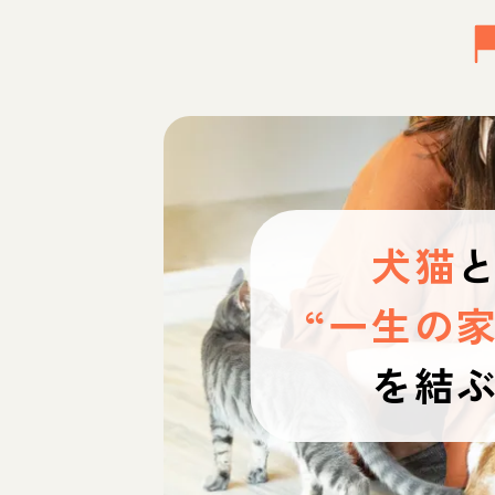
犬猫
“一生の家
を結