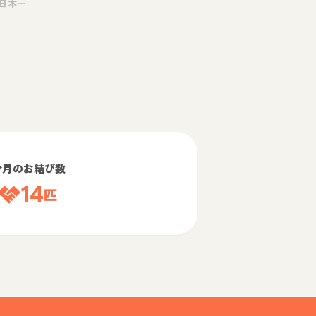
日本一
今月のお結び数
14
匹