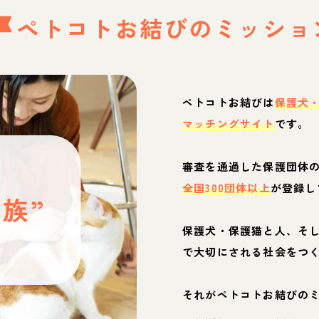
ペトコトお結びの
ミッショ
ペトコトお結びは
保護犬
マッチングサイト
です。
と
審査を通過した保護団体
全国300団体以上
が登録し
族”
保護犬・保護猫と人、そ
ぶ
で大切にされる社会をつ
それがペトコトお結びの