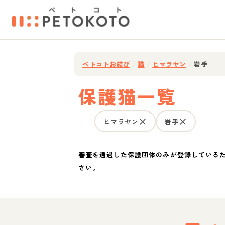
ペトコトお結び
/
猫
/
ヒマラヤン
/
岩手
保護猫一覧
ヒマラヤン
岩手
審査を通過した保護団体のみが登録している
さい。