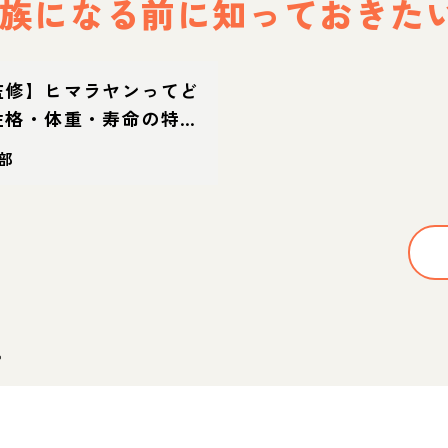
族になる前に
知っておきた
監修】ヒマラヤンってど
性格・体重・寿命の特
方
部
。