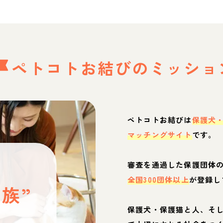
ペトコトお結びの
ミッショ
ペトコトお結びは
保護犬
マッチングサイト
です。
と
審査を通過した保護団体
全国300団体以上
が登録し
族”
保護犬・保護猫と人、そ
ぶ