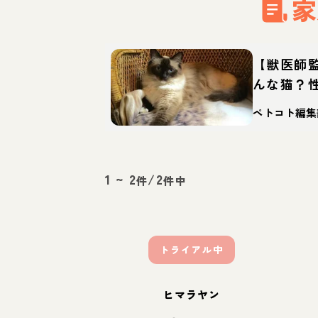
家
【獣医師
んな猫？
徴・迎え
ペトコト編集
1
~
2
/
2
件
件中
トライアル中
ヒマラヤン