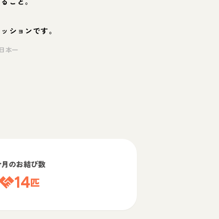
くること。
ミッションです。
日本一
今月のお結び数
14
匹