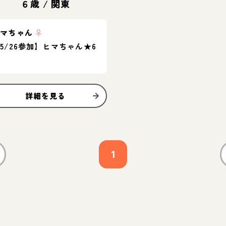
６歳
/
関東
ヒマちゃん
♀
5/26参加】ヒマちゃん★6
歳
詳細を見る
1