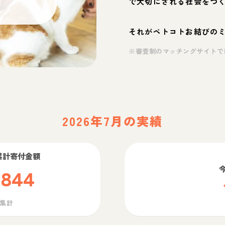
で大切にされる社会をつ
それがペトコトお結びの
※審査制のマッチングサイトで
2026年7月の実績
累計寄付金額
,844
ら集計