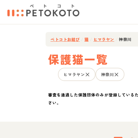
ペトコトお結び
/
猫
/
ヒマラヤン
/
神奈川
保護猫一覧
ヒマラヤン
神奈川
審査を通過した保護団体のみが登録している
さい。