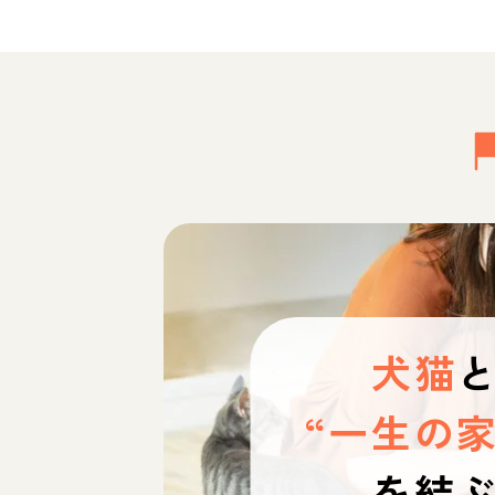
犬猫
“一生の家
を結