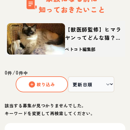
知っておきたいこと
【獣医師監修】ヒマラ
ヤンってどんな猫？性
格・体重・寿命の特
ペトコト編集部
徴・迎え方
0
/
0
件
件中
絞り込み
該当する募集が見つかりませんでした。
キーワードを変更して再検索してください。