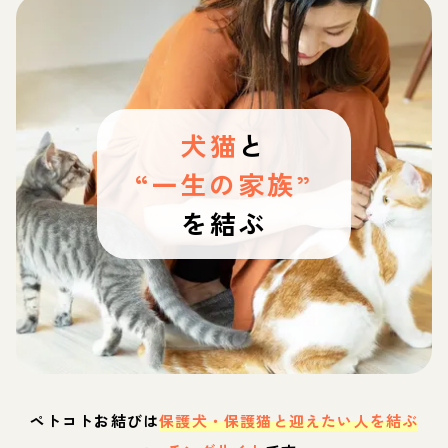
犬猫
と
“一生の家族”
を結ぶ
ペトコトお結びは
保護犬・保護猫と迎えたい人を結ぶ