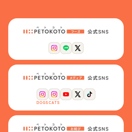
DOGS
CATS