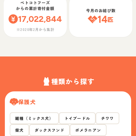
ペトコトフーズ
からの累計寄付金額
今月のお結び数
17,022,844
14
匹
※2020年2月から集計
種類から探す
保護犬
雑種（ミックス犬）
トイプードル
チワワ
柴犬
ダックスフンド
ポメラニアン