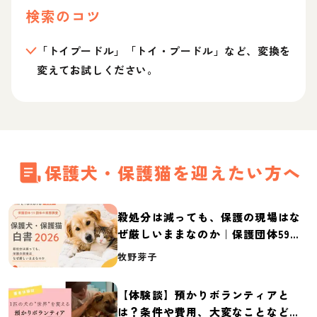
検索のコツ
「トイプードル」「トイ・プードル」など、変換を
変えてお試しください。
保護犬・保護猫を迎えたい方へ
殺処分は減っても、保護の現場はな
ぜ厳しいままなのか｜保護団体59団
体の実態調査【保護犬・保護猫白書
牧野芽子
2026】
【体験談】預かりボランティアと
は？条件や費用、大変なことなど紹