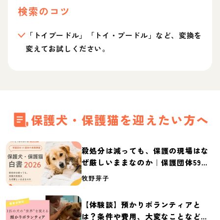
検索のコツ
「トイプードル」「トイ・プードル」など、変換を
変えてお試しください。
保護犬・保護猫を迎えたい方へ
殺処分は減っても、保護の現場はな
ぜ厳しいままなのか｜保護団体59団
体の実態調査【保護犬・保護猫白書
牧野芽子
2026】
【体験談】預かりボランティアと
は？条件や費用、大変なことなど紹