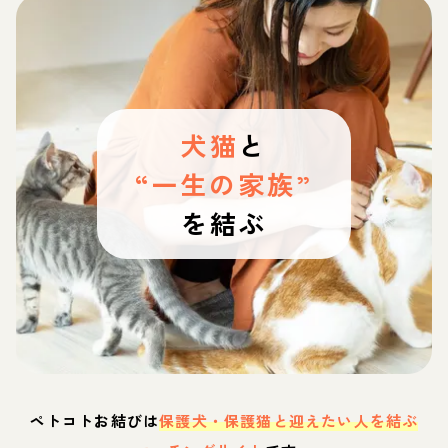
犬猫
と
“一生の家族”
を結ぶ
ペトコトお結びは
保護犬・保護猫と迎えたい人を結ぶ