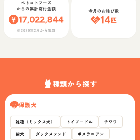
ペトコトフーズ
からの累計寄付金額
今月のお結び数
17,022,844
14
匹
※2020年2月から集計
種類から探す
保護犬
雑種（ミックス犬）
トイプードル
チワワ
柴犬
ダックスフンド
ポメラニアン