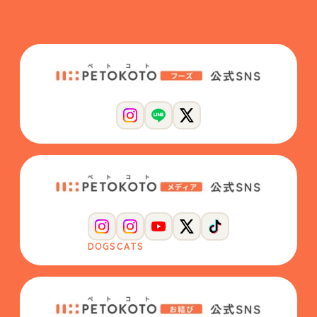
DOGS
CATS