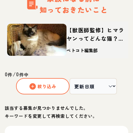
知っておきたいこと
【獣医師監修】ヒマラ
ヤンってどんな猫？性
格・体重・寿命の特
ペトコト編集部
徴・迎え方
0
/
0
件
件中
絞り込み
該当する募集が見つかりませんでした。
キーワードを変更して再検索してください。