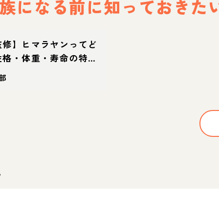
族になる前に
知っておきた
監修】ヒマラヤンってど
性格・体重・寿命の特
方
部
。