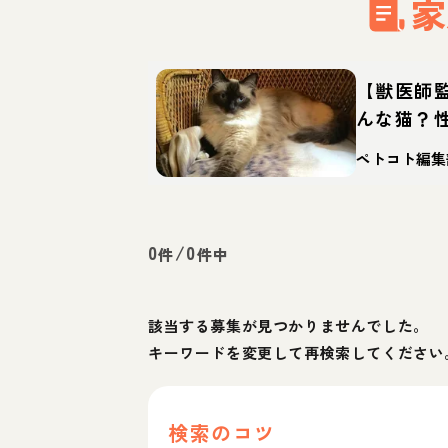
家
【獣医師
んな猫？
徴・迎え
ペトコト編集
0
/
0
件
件中
該当する募集が見つかりませんでした。
キーワードを変更して再検索してください
検索のコツ