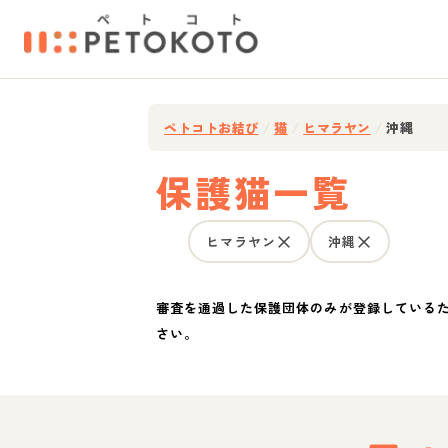
ペトコトお結び
/
猫
/
ヒマラヤン
/
沖縄
保護猫一覧
ヒマラヤン
沖縄
審査を通過した保護団体のみが登録している
さい。