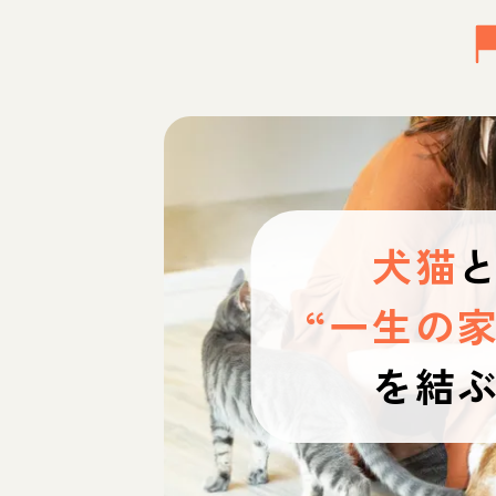
犬猫
“一生の家
を結