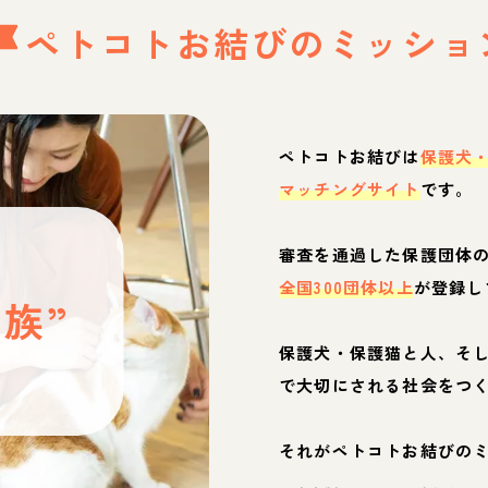
ペトコトお結びの
ミッショ
ペトコトお結びは
保護犬
マッチングサイト
です。
と
審査を通過した保護団体
全国300団体以上
が登録し
族”
保護犬・保護猫と人、そ
ぶ
で大切にされる社会をつ
それがペトコトお結びの