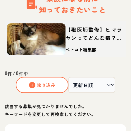
知っておきたいこと
【獣医師監修】ヒマラ
ヤンってどんな猫？性
格・体重・寿命の特
ペトコト編集部
徴・迎え方
0
/
0
件
件中
絞り込み
該当する募集が見つかりませんでした。
キーワードを変更して再検索してください。