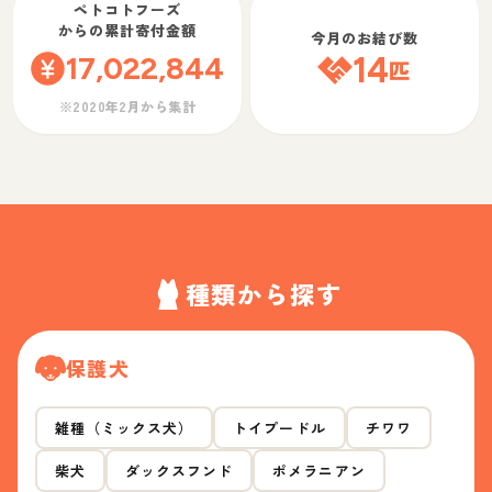
ペトコトフーズ
からの累計寄付金額
今月のお結び数
17,022,844
14
匹
※2020年2月から集計
種類から探す
保護犬
雑種（ミックス犬）
トイプードル
チワワ
柴犬
ダックスフンド
ポメラニアン