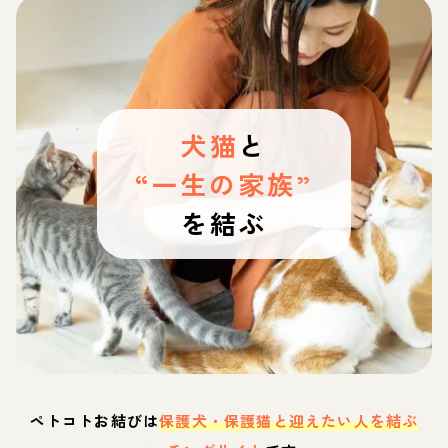
犬猫
と
“一生の家族”
を結ぶ
ペトコトお結びは
保護犬・保護猫と迎えたい人を結ぶ