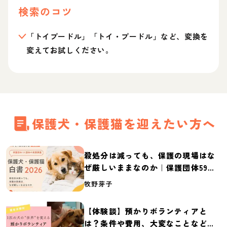
検索のコツ
「トイプードル」「トイ・プードル」など、変換を
変えてお試しください。
保護犬・保護猫を迎えたい方へ
殺処分は減っても、保護の現場はな
ぜ厳しいままなのか｜保護団体59団
体の実態調査【保護犬・保護猫白書
牧野芽子
2026】
【体験談】預かりボランティアと
は？条件や費用、大変なことなど紹