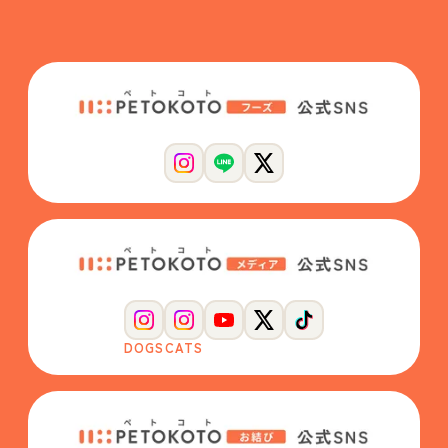
DOGS
CATS