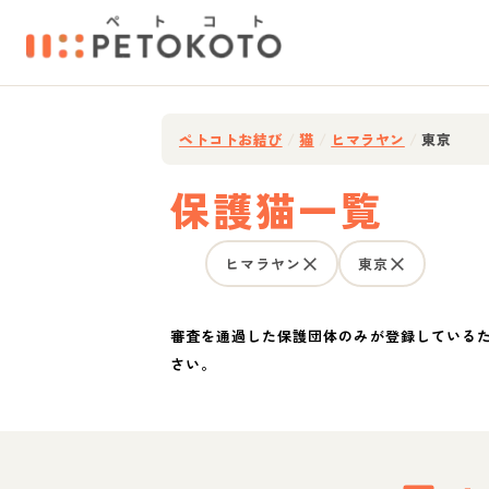
ペトコトお結び
/
猫
/
ヒマラヤン
/
東京
保護猫一覧
ヒマラヤン
東京
審査を通過した保護団体のみが登録している
さい。