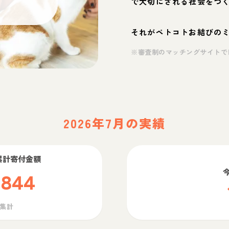
で大切にされる社会をつ
それがペトコトお結びの
※審査制のマッチングサイトで
2026年7月の実績
累計寄付金額
,844
ら集計