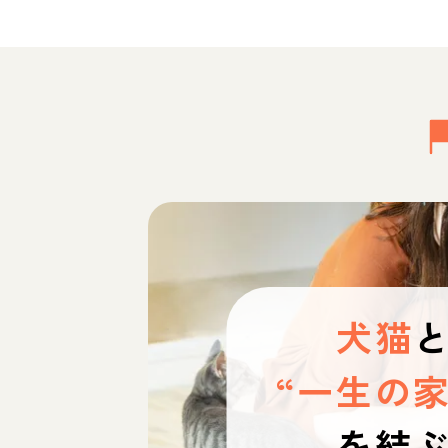
犬猫
“一生の家
を結