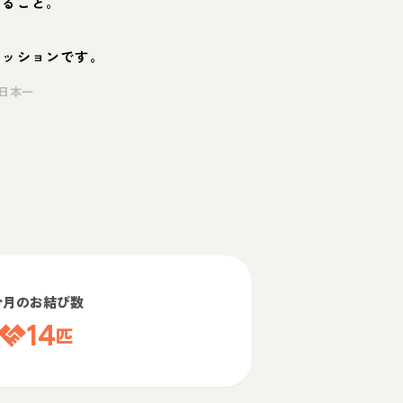
くること。
ミッションです。
日本一
今月のお結び数
14
匹