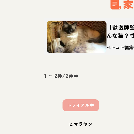
家
【獣医師
んな猫？
徴・迎え
ペトコト編集
1
~
2
/
2
件
件中
トライアル中
ヒマラヤン