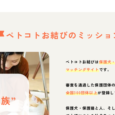
ペトコトお結びの
ミッショ
ペトコトお結びは
保護犬
マッチングサイト
です。
と
審査を通過した保護団体
全国300団体以上
が登録し
族”
保護犬・保護猫と人、そ
ぶ