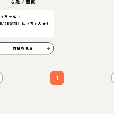
６歳
/
関東
ヒマちゃん
♀
5/26参加】ヒマちゃん★6
歳
詳細を見る
1