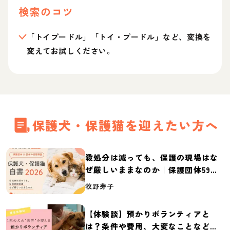
検索のコツ
「トイプードル」「トイ・プードル」など、変換を
変えてお試しください。
保護犬・保護猫を迎えたい方へ
殺処分は減っても、保護の現場はな
ぜ厳しいままなのか｜保護団体59団
体の実態調査【保護犬・保護猫白書
牧野芽子
2026】
【体験談】預かりボランティアと
は？条件や費用、大変なことなど紹