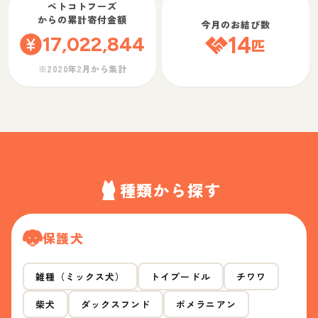
ペトコトフーズ
からの累計寄付金額
今月のお結び数
17,022,844
14
匹
※2020年2月から集計
種類から探す
保護犬
雑種（ミックス犬）
トイプードル
チワワ
柴犬
ダックスフンド
ポメラニアン