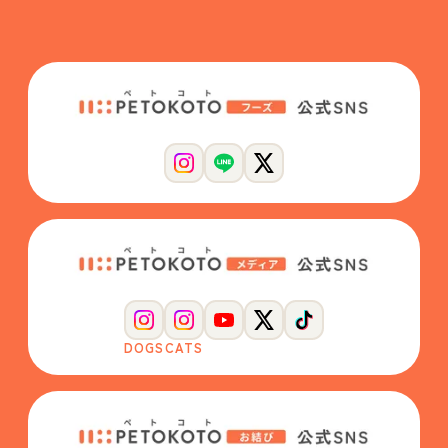
DOGS
CATS