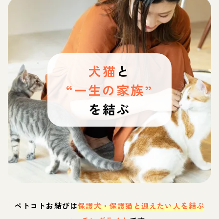
犬猫
と
“一生の家族”
を結ぶ
ペトコトお結びは
保護犬・保護猫と迎えたい人を結ぶ