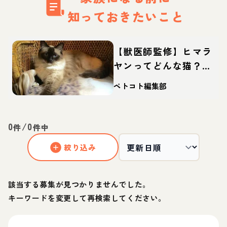
知っておきたいこと
【獣医師監修】ヒマラ
ヤンってどんな猫？性
格・体重・寿命の特
ペトコト編集部
徴・迎え方
0
/
0
件
件中
絞り込み
該当する募集が見つかりませんでした。
キーワードを変更して再検索してください。