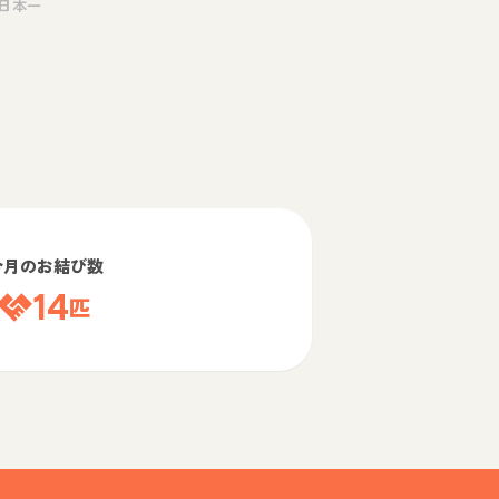
日本一
今月のお結び数
14
匹