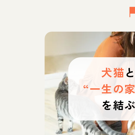
犬猫
“一生の家
を結