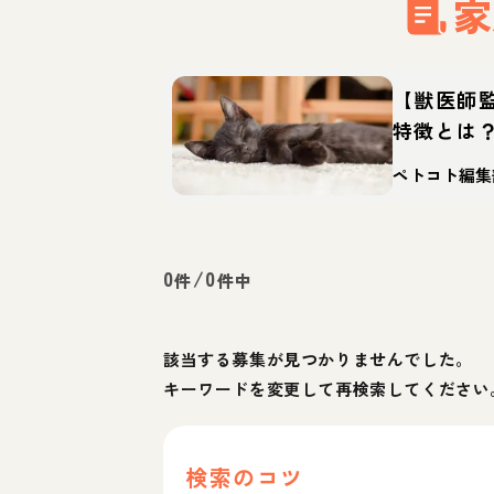
家
【獣医師
特徴とは
格、歴史
ペトコト編集
0
/
0
件
件中
該当する募集が見つかりませんでした。
キーワードを変更して再検索してください
検索のコツ