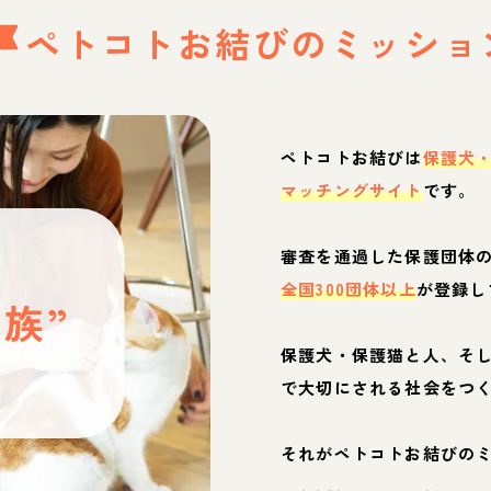
ペトコトお結びの
ミッショ
ペトコトお結びは
保護犬
マッチングサイト
です。
と
審査を通過した保護団体
全国300団体以上
が登録し
族”
保護犬・保護猫と人、そ
ぶ
で大切にされる社会をつ
それがペトコトお結びの