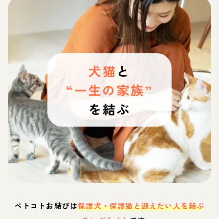
犬猫
と
“一生の家族”
を結ぶ
ペトコトお結びは
保護犬・保護猫と迎えたい人を結ぶ