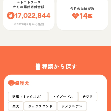
ペトコトフーズ
からの累計寄付金額
今月のお結び数
17,022,844
14
匹
※2020年2月から集計
種類から探す
保護犬
雑種（ミックス犬）
トイプードル
チワワ
柴犬
ダックスフンド
ポメラニアン