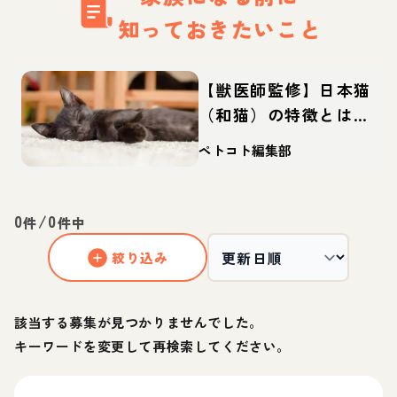
知っておきたいこと
【獣医師監修】日本猫
（和猫）の特徴とは？
毛色や柄の種類や性
ペトコト編集部
格、歴史などを解説
0
/
0
件
件中
絞り込み
該当する募集が見つかりませんでした。
キーワードを変更して再検索してください。