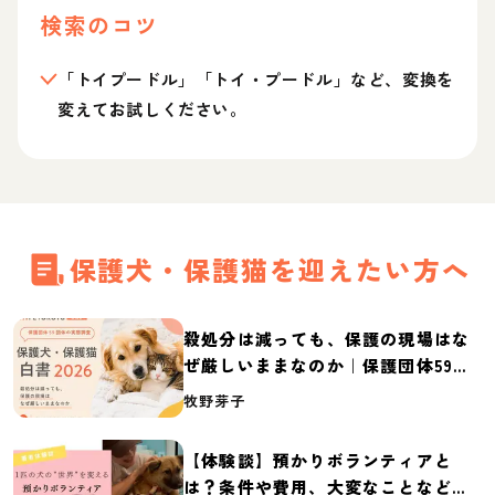
検索のコツ
「トイプードル」「トイ・プードル」など、変換を
変えてお試しください。
保護犬・保護猫を迎えたい方へ
殺処分は減っても、保護の現場はな
ぜ厳しいままなのか｜保護団体59団
体の実態調査【保護犬・保護猫白書
牧野芽子
2026】
【体験談】預かりボランティアと
は？条件や費用、大変なことなど紹