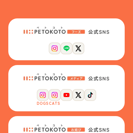
DOGS
CATS