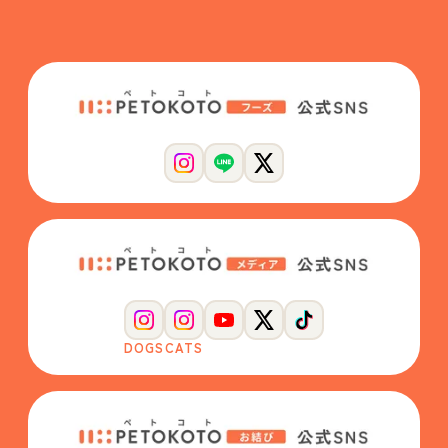
DOGS
CATS