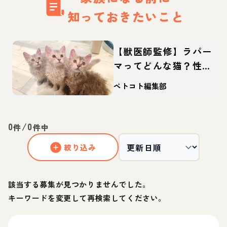
知っておきたいこと
【獣医師監修】ラパー
マってどんな猫？性
格・体重・寿命の特
ペトコト編集部
徴・迎え方
0
/
0
件
件中
絞り込み
該当する募集が見つかりませんでした。
キーワードを変更して再検索してください。