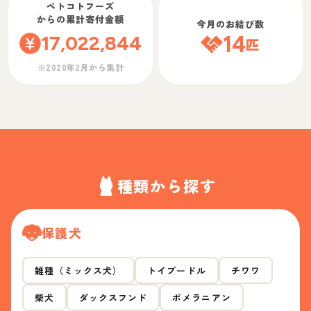
ペトコトフーズ
からの累計寄付金額
今月のお結び数
17,022,844
14
匹
※2020年2月から集計
種類から探す
保護犬
雑種（ミックス犬）
トイプードル
チワワ
柴犬
ダックスフンド
ポメラニアン