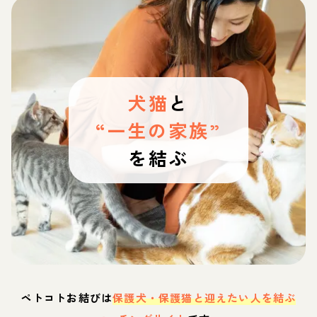
犬猫
と
“一生の家族”
を結ぶ
ペトコトお結びは
保護犬・保護猫と迎えたい人を結ぶ