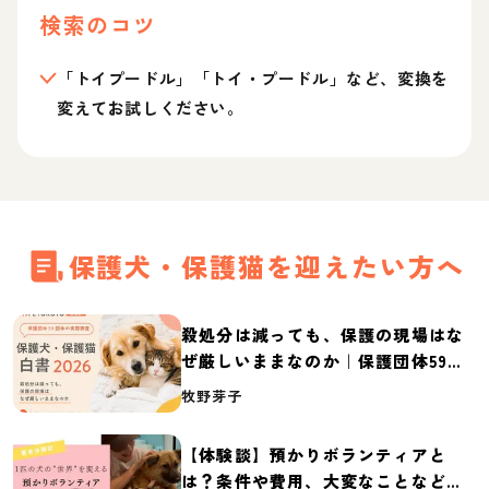
検索のコツ
「トイプードル」「トイ・プードル」など、変換を
変えてお試しください。
保護犬・保護猫を迎えたい方へ
殺処分は減っても、保護の現場はな
ぜ厳しいままなのか｜保護団体59団
体の実態調査【保護犬・保護猫白書
牧野芽子
2026】
【体験談】預かりボランティアと
は？条件や費用、大変なことなど紹