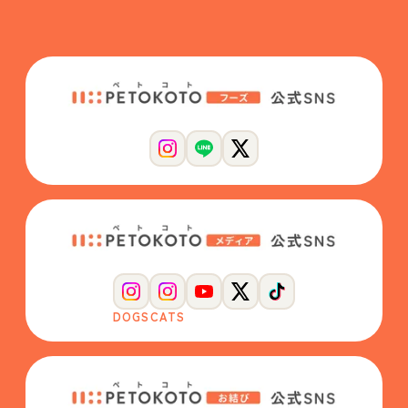
DOGS
CATS