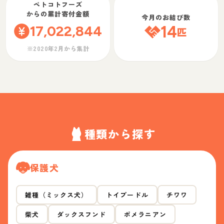
ペトコトフーズ
からの累計寄付金額
今月のお結び数
17,022,844
14
匹
※2020年2月から集計
種類から探す
保護犬
雑種（ミックス犬）
トイプードル
チワワ
柴犬
ダックスフンド
ポメラニアン