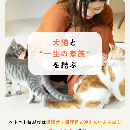
犬猫
と
“一生の家族”
を結ぶ
ペトコトお結びは
保護犬・保護猫と迎えたい人を結ぶ