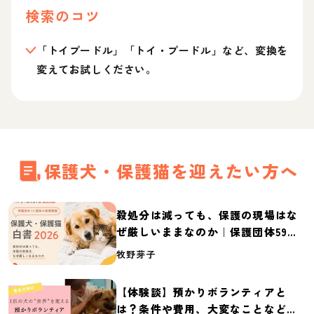
検索のコツ
「トイプードル」「トイ・プードル」など、変換を
変えてお試しください。
保護犬・保護猫を迎えたい方へ
殺処分は減っても、保護の現場はな
ぜ厳しいままなのか｜保護団体59団
体の実態調査【保護犬・保護猫白書
牧野芽子
2026】
【体験談】預かりボランティアと
は？条件や費用、大変なことなど紹