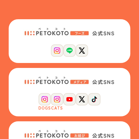
DOGS
CATS