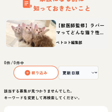
知っておきたいこと
【獣医師監修】ラパー
マってどんな猫？性
格・体重・寿命の特
ペトコト編集部
徴・迎え方
0
/
0
件
件中
絞り込み
該当する募集が見つかりませんでした。
キーワードを変更して再検索してください。