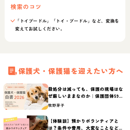
検索のコツ
「トイプードル」「トイ・プードル」など、変換を
変えてお試しください。
保護犬・保護猫を迎えたい方へ
殺処分は減っても、保護の現場はな
ぜ厳しいままなのか｜保護団体59団
体の実態調査【保護犬・保護猫白書
牧野芽子
2026】
【体験談】預かりボランティアと
は？条件や費用、大変なことなど紹