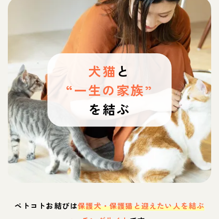
犬猫
と
“一生の家族”
を結ぶ
ペトコトお結びは
保護犬・保護猫と迎えたい人を結ぶ