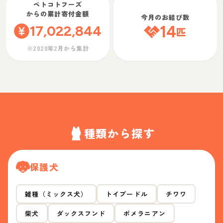
ペトコトフーズ
からの累計寄付金額
今月のお結び数
17,022,844
14
匹
※2020年2月から集計
種類から探す
保護犬
雑種（ミックス犬）
トイプードル
チワワ
柴犬
ダックスフンド
ポメラニアン