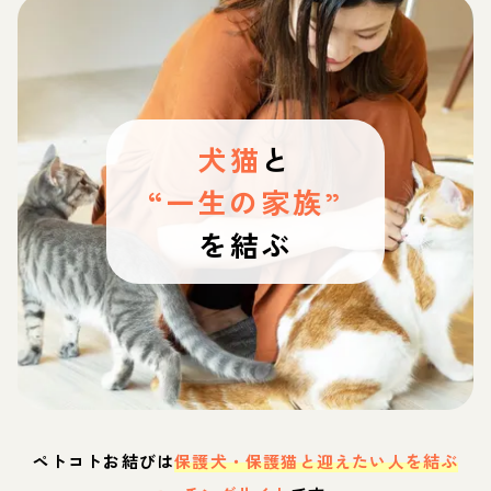
犬猫
と
“一生の家族”
を結ぶ
ペトコトお結びは
保護犬・保護猫と迎えたい人を結ぶ