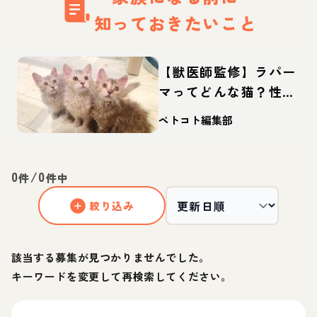
知っておきたいこと
【獣医師監修】ラパー
マってどんな猫？性
格・体重・寿命の特
ペトコト編集部
徴・迎え方
0
/
0
件
件中
絞り込み
該当する募集が見つかりませんでした。
キーワードを変更して再検索してください。