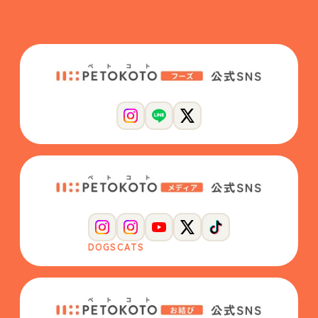
DOGS
CATS