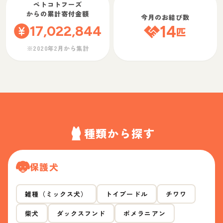
ペトコトフーズ
からの累計寄付金額
今月のお結び数
17,022,844
14
匹
※2020年2月から集計
種類から探す
保護犬
雑種（ミックス犬）
トイプードル
チワワ
柴犬
ダックスフンド
ポメラニアン