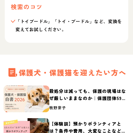
検索のコツ
「トイプードル」「トイ・プードル」など、変換を
変えてお試しください。
保護犬・保護猫を迎えたい方へ
殺処分は減っても、保護の現場はな
ぜ厳しいままなのか｜保護団体59団
体の実態調査【保護犬・保護猫白書
牧野芽子
2026】
【体験談】預かりボランティアと
は？条件や費用、大変なことなど紹