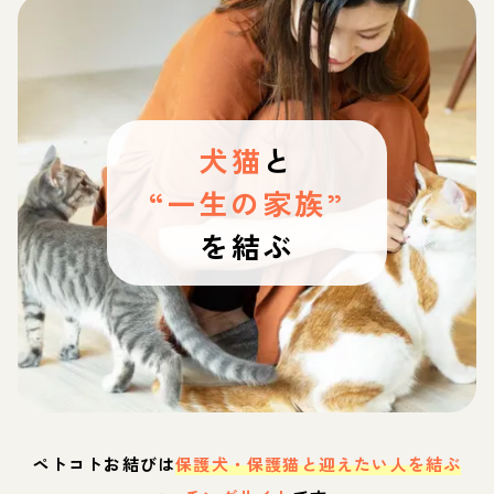
犬猫
と
“一生の家族”
を結ぶ
ペトコトお結びは
保護犬・保護猫と迎えたい人を結ぶ