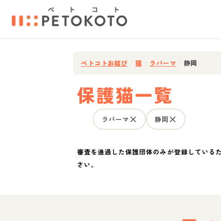
ペトコトお結び
/
猫
/
ラパーマ
/
静岡
保護猫一覧
ラパーマ
静岡
審査を通過した保護団体のみが登録している
さい。