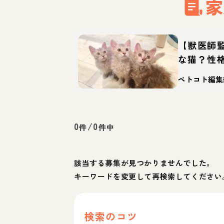
家
【獣医師
な猫？性
迎え方
ペトコト編集
0
/
0
件
件中
該当する募集が見つかりませんでした。
キーワードを変更して再検索してください
検索のコツ