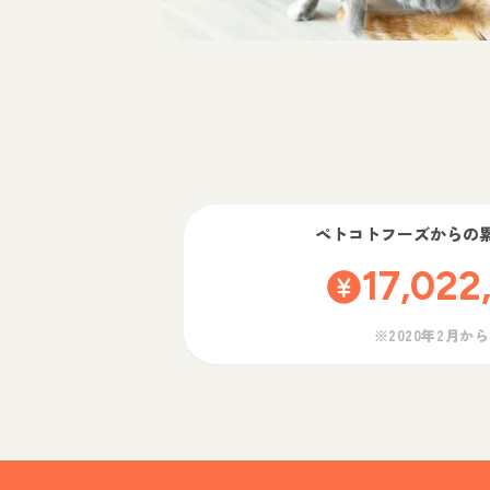
ペトコトフーズ
からの
17,022
※2020年2月か