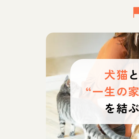
犬猫
“一生の家
を結