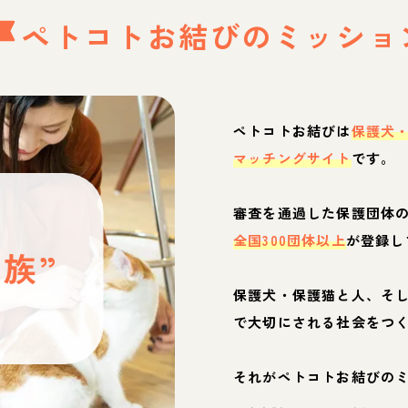
ペトコトお結びの
ミッショ
ペトコトお結びは
保護犬
マッチングサイト
です。
と
審査を通過した保護団体
全国300団体以上
が登録し
族”
保護犬・保護猫と人、そ
ぶ
で大切にされる社会をつ
それがペトコトお結びの