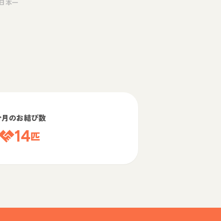
日本一
今月のお結び数
14
匹