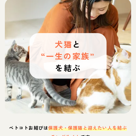
犬猫
と
“一生の家族”
を結ぶ
ペトコトお結びは
保護犬・保護猫と迎えたい人を結ぶ