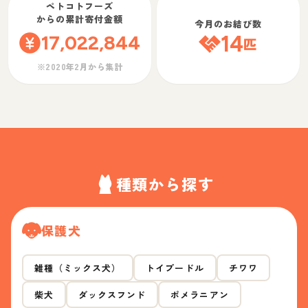
ペトコトフーズ
からの累計寄付金額
今月のお結び数
17,022,844
14
匹
※2020年2月から集計
種類から探す
保護犬
雑種（ミックス犬）
トイプードル
チワワ
柴犬
ダックスフンド
ポメラニアン