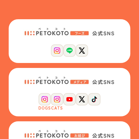
DOGS
CATS