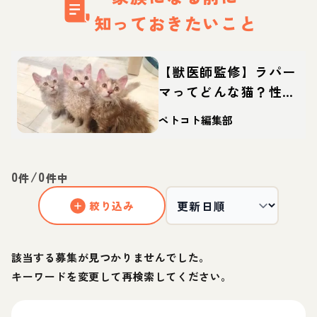
知っておきたいこと
【獣医師監修】ラパー
マってどんな猫？性
格・体重・寿命の特
ペトコト編集部
徴・迎え方
0
/
0
件
件中
絞り込み
該当する募集が見つかりませんでした。
キーワードを変更して再検索してください。