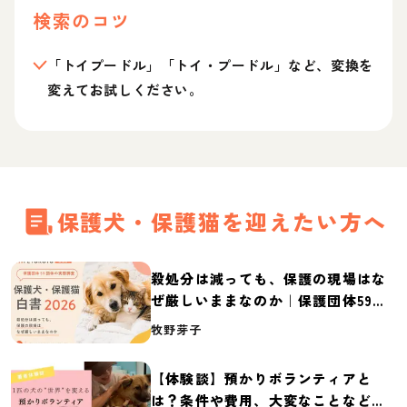
検索のコツ
「トイプードル」「トイ・プードル」など、変換を
変えてお試しください。
保護犬・保護猫を迎えたい方へ
殺処分は減っても、保護の現場はな
ぜ厳しいままなのか｜保護団体59団
体の実態調査【保護犬・保護猫白書
牧野芽子
2026】
【体験談】預かりボランティアと
は？条件や費用、大変なことなど紹