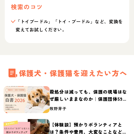
検索のコツ
「トイプードル」「トイ・プードル」など、変換を
変えてお試しください。
保護犬・保護猫を迎えたい方へ
殺処分は減っても、保護の現場はな
ぜ厳しいままなのか｜保護団体59団
体の実態調査【保護犬・保護猫白書
牧野芽子
2026】
【体験談】預かりボランティアと
は？条件や費用、大変なことなど紹