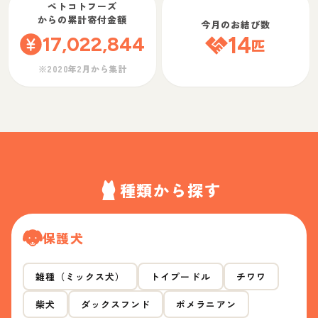
ペトコトフーズ
からの累計寄付金額
今月のお結び数
17,022,844
14
匹
※2020年2月から集計
種類から探す
保護犬
雑種（ミックス犬）
トイプードル
チワワ
柴犬
ダックスフンド
ポメラニアン