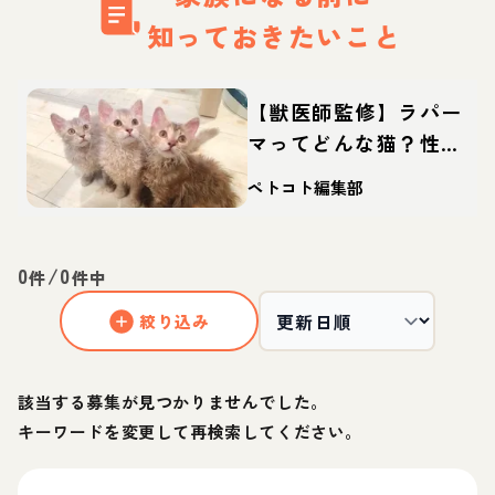
知っておきたいこと
【獣医師監修】ラパー
マってどんな猫？性
格・体重・寿命の特
ペトコト編集部
徴・迎え方
0
/
0
件
件中
絞り込み
該当する募集が見つかりませんでした。
キーワードを変更して再検索してください。