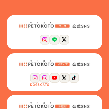
DOGS
CATS