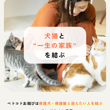
犬猫
と
“一生の家族”
を結ぶ
ペトコトお結びは
保護犬・保護猫と迎えたい人を結ぶ