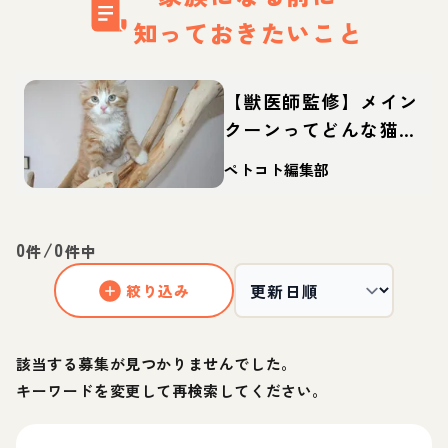
知っておきたいこと
【獣医師監修】メイン
クーンってどんな猫？
性格・体重・寿命の特
ペトコト編集部
徴・迎え方
0
/
0
件
件中
絞り込み
該当する募集が見つかりませんでした。
キーワードを変更して再検索してください。