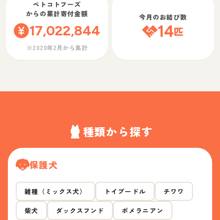
ペトコトフーズ
からの累計寄付金額
今月のお結び数
17,022,844
14
匹
※2020年2月から集計
種類から探す
保護犬
雑種（ミックス犬）
トイプードル
チワワ
柴犬
ダックスフンド
ポメラニアン