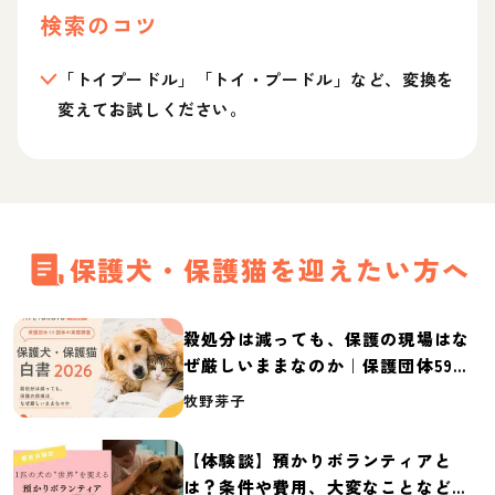
検索のコツ
「トイプードル」「トイ・プードル」など、変換を
変えてお試しください。
保護犬・保護猫を迎えたい方へ
殺処分は減っても、保護の現場はな
ぜ厳しいままなのか｜保護団体59団
体の実態調査【保護犬・保護猫白書
牧野芽子
2026】
【体験談】預かりボランティアと
は？条件や費用、大変なことなど紹