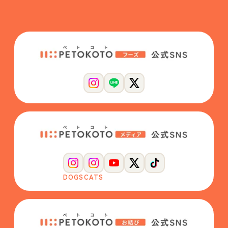
DOGS
CATS