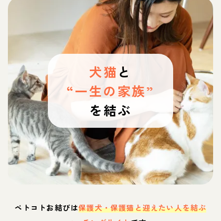
犬猫
と
“一生の家族”
を結ぶ
ペトコトお結びは
保護犬・保護猫と迎えたい人を結ぶ