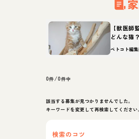
家
【獣医師
どんな猫
徴・迎え
ペトコト編集
0
/
0
件
件中
該当する募集が見つかりませんでした。
キーワードを変更して再検索してください
検索のコツ