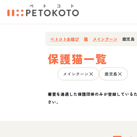
ペトコトお結び
/
猫
/
メインクーン
/
鹿児島
保護猫一覧
メインクーン
鹿児島
審査を通過した保護団体のみが登録している
さい。