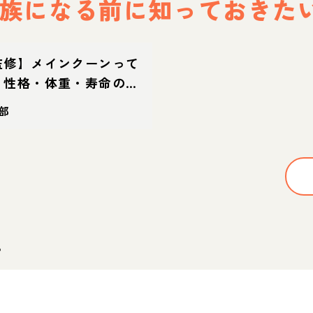
族になる前に
知っておきた
監修】メインクーンって
？性格・体重・寿命の特
方
部
。