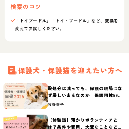
検索のコツ
「トイプードル」「トイ・プードル」など、変換を
変えてお試しください。
保護犬・保護猫を迎えたい方へ
殺処分は減っても、保護の現場はな
ぜ厳しいままなのか｜保護団体59団
体の実態調査【保護犬・保護猫白書
牧野芽子
2026】
【体験談】預かりボランティアと
は？条件や費用、大変なことなど紹