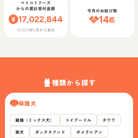
ペトコトフーズ
からの累計寄付金額
今月のお結び数
17,022,844
14
匹
※2020年2月から集計
種類から探す
保護犬
雑種（ミックス犬）
トイプードル
チワワ
柴犬
ダックスフンド
ポメラニアン