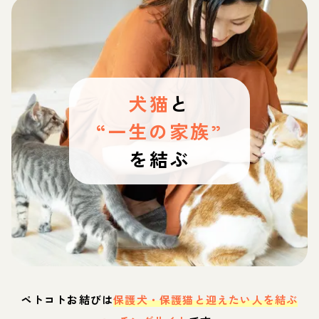
犬猫
と
“一生の家族”
を結ぶ
ペトコトお結びは
保護犬・保護猫と迎えたい人を結ぶ