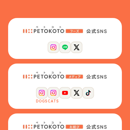
DOGS
CATS