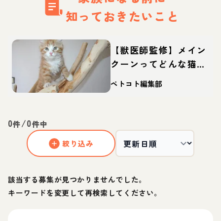
知っておきたいこと
【獣医師監修】メイン
クーンってどんな猫？
性格・体重・寿命の特
ペトコト編集部
徴・迎え方
0
/
0
件
件中
絞り込み
該当する募集が見つかりませんでした。
キーワードを変更して再検索してください。