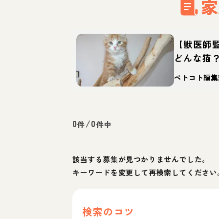
家
【獣医師
どんな猫
徴・迎え
ペトコト編集
0
/
0
件
件中
該当する募集が見つかりませんでした。
キーワードを変更して再検索してください
検索のコツ