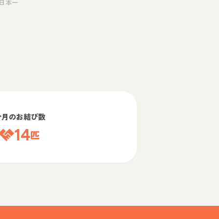
日本一
今月のお結び数
14
匹