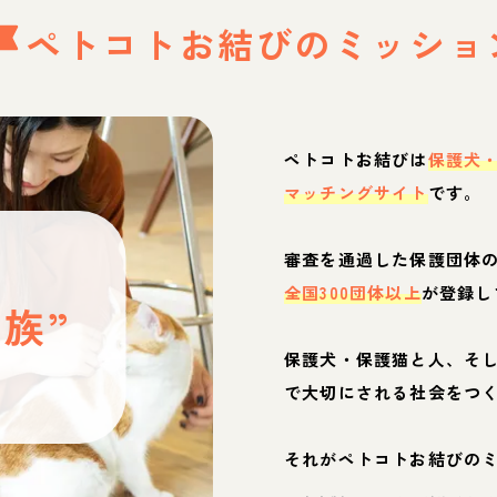
ペトコトお結びの
ミッショ
ペトコトお結びは
保護犬
マッチングサイト
です。
と
審査を通過した保護団体
全国300団体以上
が登録し
族”
保護犬・保護猫と人、そ
ぶ
で大切にされる社会をつ
それがペトコトお結びの