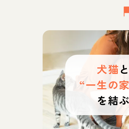
犬猫
“一生の家
を結