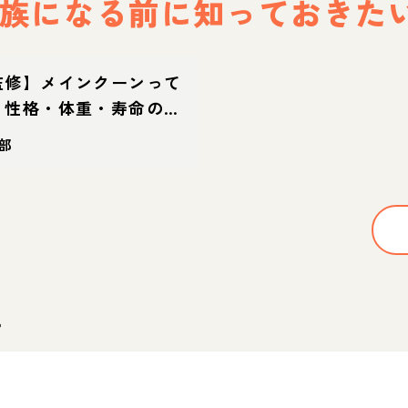
族になる前に
知っておきた
監修】メインクーンって
？性格・体重・寿命の特
方
部
。