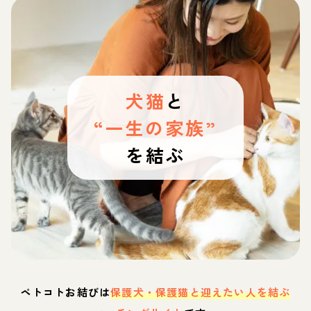
犬猫
と
“一生の家族”
を結ぶ
ペトコトお結びは
保護犬・保護猫と迎えたい人を結ぶ