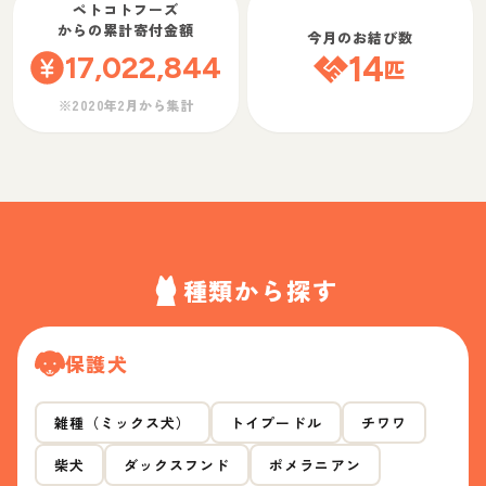
ペトコトフーズ
からの累計寄付金額
今月のお結び数
17,022,844
14
匹
※2020年2月から集計
種類から探す
保護犬
雑種（ミックス犬）
トイプードル
チワワ
柴犬
ダックスフンド
ポメラニアン