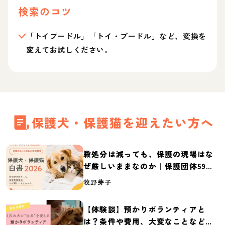
検索のコツ
「トイプードル」「トイ・プードル」など、変換を
変えてお試しください。
保護犬・保護猫を迎えたい方へ
殺処分は減っても、保護の現場はな
ぜ厳しいままなのか｜保護団体59団
体の実態調査【保護犬・保護猫白書
牧野芽子
2026】
【体験談】預かりボランティアと
は？条件や費用、大変なことなど紹