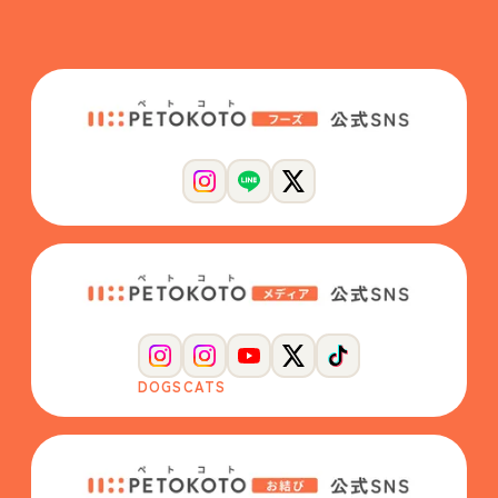
DOGS
CATS