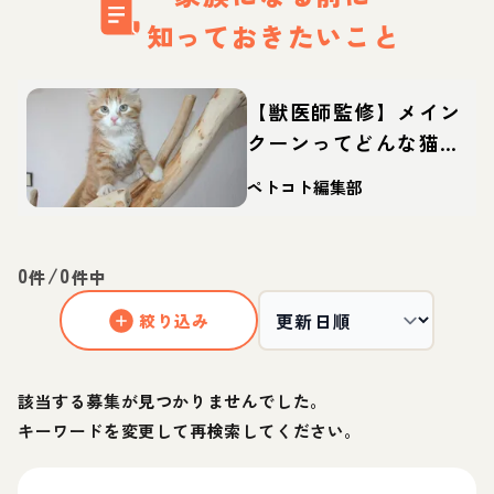
知っておきたいこと
【獣医師監修】メイン
クーンってどんな猫？
性格・体重・寿命の特
ペトコト編集部
徴・迎え方
0
/
0
件
件中
絞り込み
該当する募集が見つかりませんでした。
キーワードを変更して再検索してください。