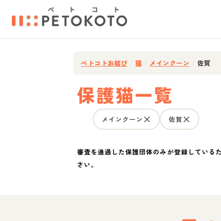
ペトコトお結び
/
猫
/
メインクーン
/
佐賀
保護猫一覧
メインクーン
佐賀
審査を通過した保護団体のみが登録している
さい。