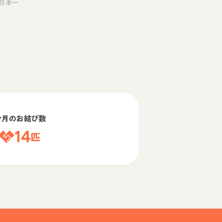
日本一
今月のお結び数
14
匹