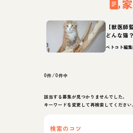
家
【獣医師
どんな猫
徴・迎え
ペトコト編集
0
/
0
件
件中
該当する募集が見つかりませんでした。
キーワードを変更して再検索してください
検索のコツ