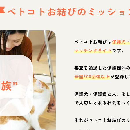
ペトコトお結びの
ミッショ
ペトコトお結びは
保護犬
マッチングサイト
です。
と
審査を通過した保護団体
全国300団体以上
が登録し
族”
保護犬・保護猫と人、そ
ぶ
で大切にされる社会をつ
それがペトコトお結びの