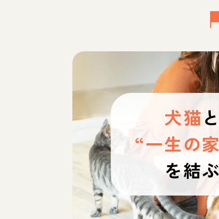
犬猫
“一生の家
を結