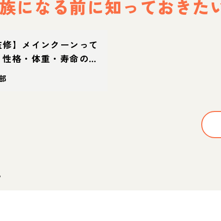
族になる前に
知っておきた
監修】メインクーンって
？性格・体重・寿命の特
方
部
。