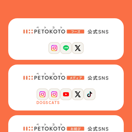
DOGS
CATS