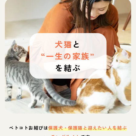
犬猫
と
“一生の家族”
を結ぶ
ペトコトお結びは
保護犬・保護猫と迎えたい人を結ぶ