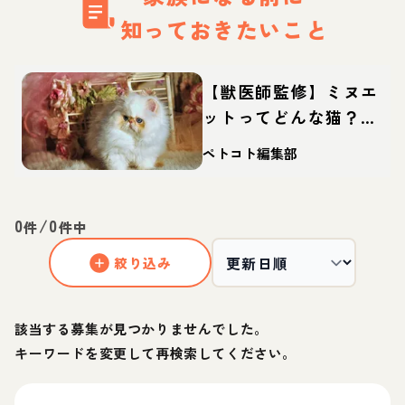
知っておきたいこと
【獣医師監修】ミヌエ
ットってどんな猫？性
格・体重・寿命の特
ペトコト編集部
徴・迎え方
0
/
0
件
件中
絞り込み
該当する募集が見つかりませんでした。
キーワードを変更して再検索してください。