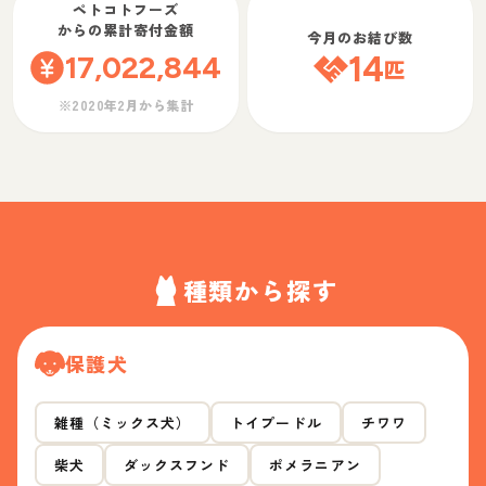
ペトコトフーズ
からの累計寄付金額
今月のお結び数
17,022,844
14
匹
※2020年2月から集計
種類から探す
保護犬
雑種（ミックス犬）
トイプードル
チワワ
柴犬
ダックスフンド
ポメラニアン