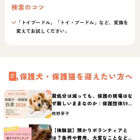
検索のコツ
「トイプードル」「トイ・プードル」など、変換を
変えてお試しください。
保護犬・保護猫を迎えたい方へ
殺処分は減っても、保護の現場はな
ぜ厳しいままなのか｜保護団体59団
体の実態調査【保護犬・保護猫白書
牧野芽子
2026】
【体験談】預かりボランティアと
は？条件や費用、大変なことなど紹