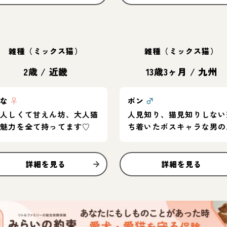
雑種（ミックス猫）
雑種（ミックス猫）
2歳
/
近畿
13歳3ヶ月
/
九州
はな
♀
ポン
♂
大人しくて甘えん坊、大人猫
人見知り、猫見知りしない
の魅力を全て持ってます♡
ち着いたボスキャラな男の
です。
詳細を見る
詳細を見る