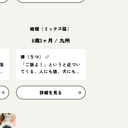
雑種（ミックス猫）
6歳3ヶ月
/
九州
律（りつ）
♂
落
「ご飯よ！」というと近づい
子
てくる、人にも猫、犬にも無
害です
詳細を見る