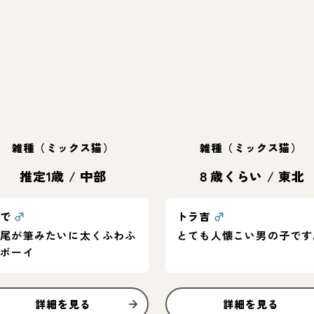
雑種（ミックス猫）
雑種（ミックス猫）
推定1歳
/
中部
８歳くらい
/
東北
ふで
♂
トラ吉
♂
尻尾が筆みたいに太くふわふ
とても人懐こい男の子です
わボーイ
詳細を見る
詳細を見る