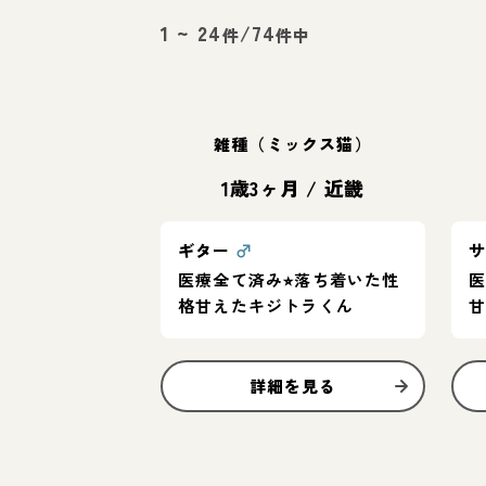
1
~
24
/
74
件
件中
雑種（ミックス猫）
1歳3ヶ月
/
近畿
ギター
♂
医療全て済み⭐︎落ち着いた性
医
格甘えたキジトラくん
詳細を見る