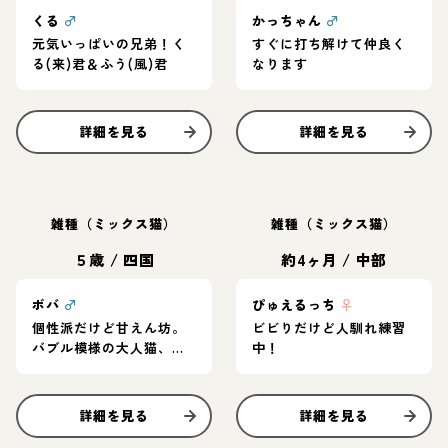
くる
♂
かっちゃん
♂
元気いっぱいの兄弟！く
すぐに打ち解けて仲良く
る(来)君＆ふう(風)君
なります
詳細を見る
詳細を見る
雑種（ミックス猫）
雑種（ミックス猫）
５歳
/
四国
約4ヶ月
/
中部
ボバ
♂
ぴゅえるっち
♀
個性派だけど甘えん坊。
ビビりだけど人馴れ練習
バブル模様の大人猫、ボ
中！
バ！
詳細を見る
詳細を見る