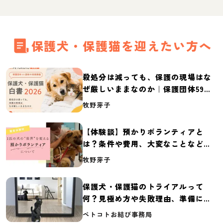
保護犬・保護猫を迎えたい方へ
殺処分は減っても、保護の現場はな
ぜ厳しいままなのか｜保護団体59団
体の実態調査【保護犬・保護猫白書
牧野芽子
2026】
【体験談】預かりボランティアと
は？条件や費用、大変なことなど紹
介
牧野芽子
保護犬・保護猫のトライアルって
何？見極め方や失敗理由、準備に必
要なものを紹介
ペトコトお結び事務局