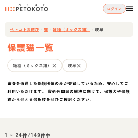
ログイン
ペトコトお結び
/
猫
/
雑種（ミックス猫）
/
岐阜
保護猫一覧
雑種（ミックス猫）
岐阜
審査を通過した保護団体のみが登録しているため、安心してご
利用いただけます。 殺処分問題の解決に向けて、保護犬や保護
猫から迎える選択肢をぜひご検討ください。
1
~
24
/
149
件
件中