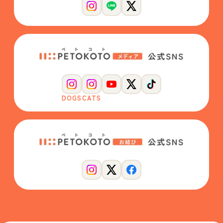
DOGS
CATS