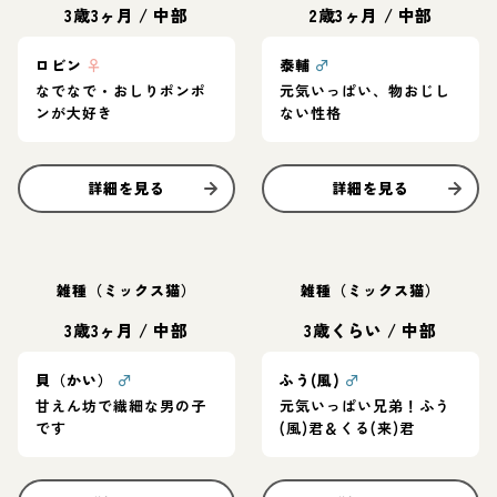
3歳3ヶ月
/
中部
2歳3ヶ月
/
中部
ロビン
♀
泰輔
♂
なでなで・おしりポンポ
元気いっぱい、物おじし
ンが大好き
ない性格
詳細を見る
詳細を見る
雑種（ミックス猫）
雑種（ミックス猫）
3歳3ヶ月
/
中部
3歳くらい
/
中部
貝（かい）
♂
ふう(風)
♂
甘えん坊で繊細な男の子
元気いっぱい兄弟！ふう
です
(風)君＆くる(来)君