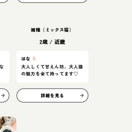
雑種（ミックス猫）
2歳
/
近畿
はな
♀
な
大人しくて甘えん坊、大人猫
の魅力を全て持ってます♡
詳細を見る