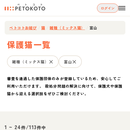
ログイン
ペトコトお結び
/
猫
/
雑種（ミックス猫）
/
富山
保護猫一覧
雑種（ミックス猫）
富山
審査を通過した保護団体のみが登録しているため、安心してご
利用いただけます。 殺処分問題の解決に向けて、保護犬や保護
猫から迎える選択肢をぜひご検討ください。
1
~
24
/
113
件
件中