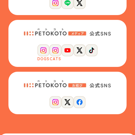
DOGS
CATS