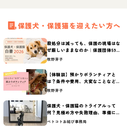
保護犬・保護猫を迎えたい方へ
殺処分は減っても、保護の現場はな
ぜ厳しいままなのか｜保護団体59団
体の実態調査【保護犬・保護猫白書
牧野芽子
2026】
【体験談】預かりボランティアと
は？条件や費用、大変なことなど紹
介
牧野芽子
保護犬・保護猫のトライアルって
何？見極め方や失敗理由、準備に必
要なものを紹介
ペトコトお結び事務局