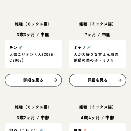
雑種（ミックス猫）
雑種（ミックス猫）
3歳3ヶ月
/
中国
7ヶ月
/
四国
テン
♂
ミナリ
♂
人懐こいテンくん(2025-
人が大好きな甘えん坊の
CY007)
黒猫の男の子・ミナリ
詳細を見る
詳細を見る
雑種（ミックス猫）
雑種（ミックス猫）
3歳2ヶ月
/
中部
4歳4ヶ月
/
中部
湖白（こはく）
♂
風夏
♀