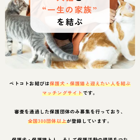
“一生の家族”
を結ぶ
ペトコトお結びは
保護犬・保護猫と迎えたい人を結ぶ
マッチングサイト
です。
審査を通過した保護団体のみ募集を行っており、
全国300団体以上
が登録しています。
保護犬・保護猫と人、そして保護活動の現場をつな