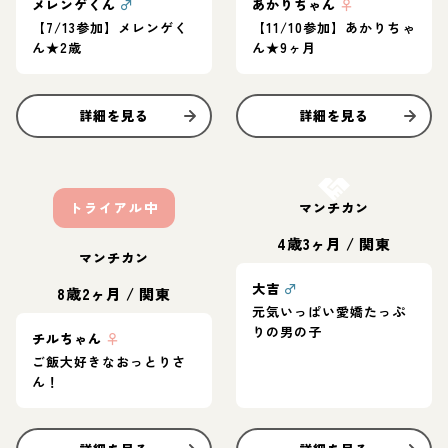
メレンゲくん
♂
あかりちゃん
♀
【7/13参加】メレンゲく
【11/10参加】あかりちゃ
ん★2歳
ん★9ヶ月
詳細を見る
詳細を見る
お結び決定
トライアル中
マンチカン
4歳3ヶ月
/
関東
マンチカン
大吉
♂
8歳2ヶ月
/
関東
元気いっぱい愛嬌たっぷ
りの男の子
チルちゃん
♀
ご飯大好きなおっとりさ
ん！