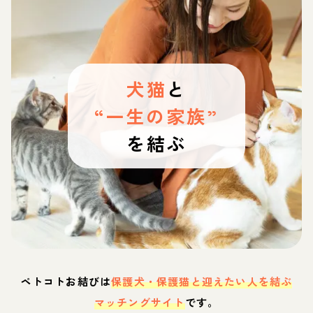
犬猫
と
“一生の家族”
を結ぶ
ペトコトお結びは
保護犬・保護猫と迎えたい人を結ぶ
マッチングサイト
です。