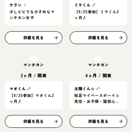
ウラン
♀
ミウくん
♂
少しビビりな小さめなマ
【9/25参加】ミウくん2
ンチカン女子
ヶ月♪
詳細を見る
詳細を見る
お結び決定
お結び決定
マンチカン
マンチカン
2ヶ月
/
関東
4ヶ月
/
関東
マオくん
♂
太陽くん☆
♂
【9/25参加】マオくん2
短足マイペースボーイ☆
ヶ月♪
先住・お子様・猫初心者
OK
詳細を見る
詳細を見る