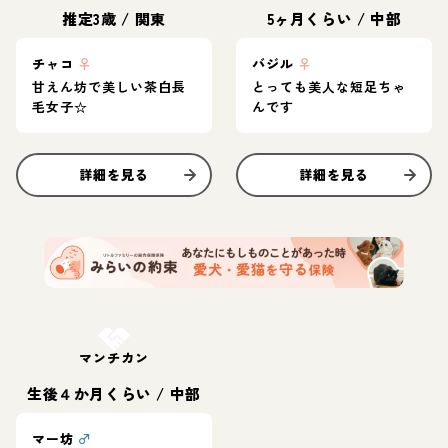
推定3歳
/
関東
5ヶ月くらい
/
中部
チャコ
♀
バジル
♀
甘えん坊で美しい茶白長
とっても美人な短足ちゃ
毛女子☆
んです
詳細を見る
詳細を見る
お結び決定
マンチカン
生後４か月くらい
/
中部
マー坊
♂