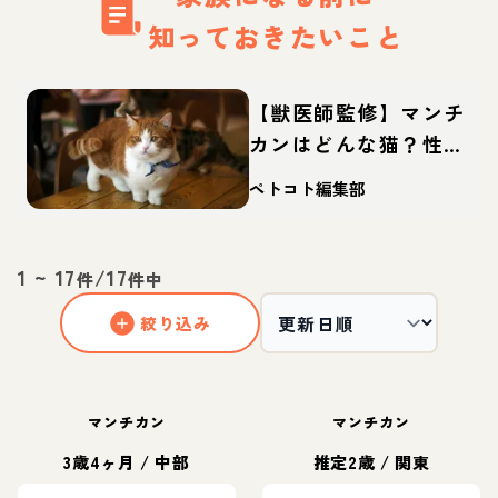
知っておきたいこと
【獣医師監修】マンチ
カンはどんな猫？性
格・体重・寿命の特
ペトコト編集部
徴・迎え方
1
~
17
/
17
件
件中
絞り込み
マンチカン
マンチカン
3歳4ヶ月
/
中部
推定2歳
/
関東