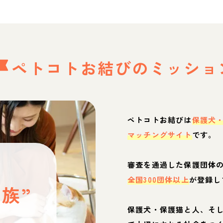
ペトコトお結びの
ミッショ
ペトコトお結びは
保護犬
マッチングサイト
です。
と
審査を通過した保護団体
全国300団体以上
が登録し
族”
保護犬・保護猫と人、そ
ぶ