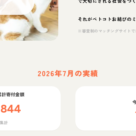
で大切にされる社会をつ
それがペトコトお結びの
※審査制のマッチングサイトで
2026年7月の実績
累計寄付金額
,844
ら集計