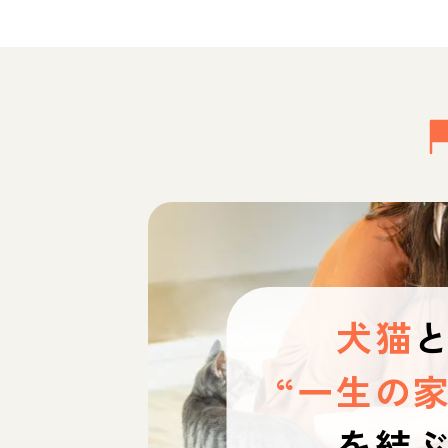
犬猫
“一生の家
を結