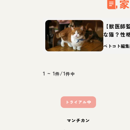
家
【獣医師
な猫？性
迎え方
ペトコト編集
1
~
1
/
1
件
件中
トライアル中
マンチカン