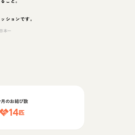
くること。
ミッションです。
日本一
今月のお結び数
14
匹