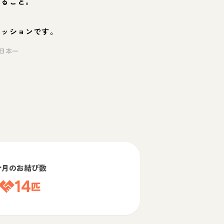
くること。
ミッションです。
日本一
今月のお結び数
14
匹