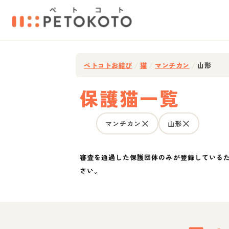
ペトコトお結び
/
猫
/
マンチカン
/
山形
保護猫一覧
マンチカン
山形
審査を通過した保護団体のみが登録している
さい。