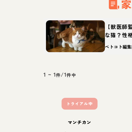
家
【獣医師
な猫？性
迎え方
ペトコト編集
1
~
1
/
1
件
件中
トライアル中
マンチカン