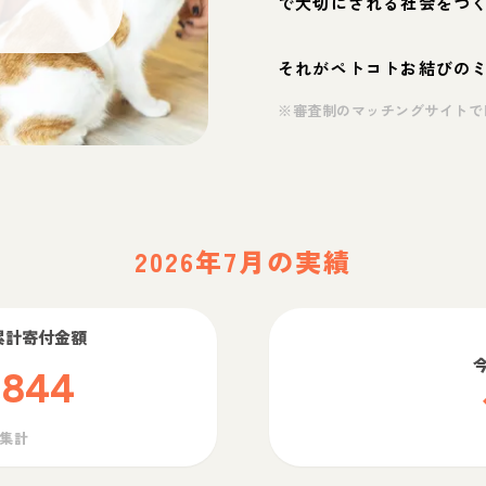
で大切にされる社会をつ
それがペトコトお結びの
※審査制のマッチングサイトで
2026年7月の実績
累計寄付金額
,844
ら集計