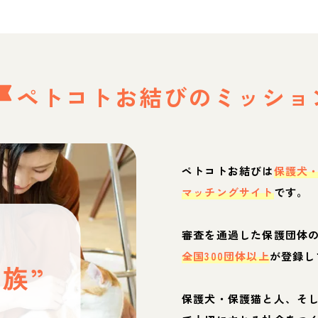
ペトコトお結びの
ミッショ
ペトコトお結びは
保護犬
マッチングサイト
です。
と
審査を通過した保護団体
全国300団体以上
が登録し
族”
保護犬・保護猫と人、そ
ぶ