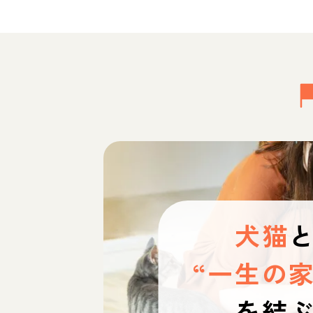
犬猫
“一生の家
を結