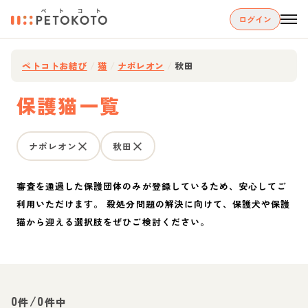
ログイン
ペトコトお結び
/
猫
/
ナポレオン
/
秋田
保護猫一覧
ナポレオン
秋田
審査を通過した保護団体のみが登録しているため、安心してご
利用いただけます。 殺処分問題の解決に向けて、保護犬や保護
猫から迎える選択肢をぜひご検討ください。
0
/
0
件
件中