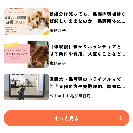
殺処分は減っても、保護の現場はな
ぜ厳しいままなのか｜保護団体59団
体の実態調査【保護犬・保護猫白書
牧野芽子
2026】
【体験談】預かりボランティアと
は？条件や費用、大変なことなど紹
介
牧野芽子
保護犬・保護猫のトライアルって
何？見極め方や失敗理由、準備に必
要なものを紹介
ペトコトお結び事務局
もっと見る