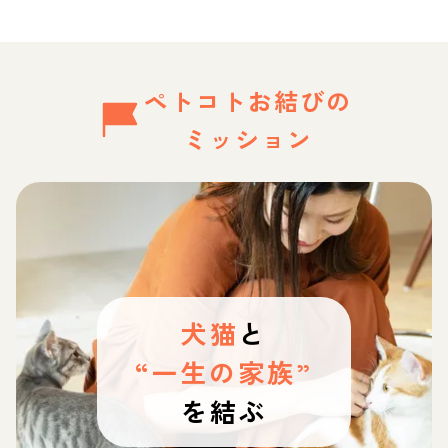
ペトコトお結びの
ミッション
犬猫
と
“一生の家族”
を結ぶ