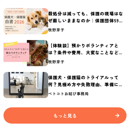
殺処分は減っても、保護の現場はな
ぜ厳しいままなのか｜保護団体59団
体の実態調査【保護犬・保護猫白書
牧野芽子
2026】
【体験談】預かりボランティアと
は？条件や費用、大変なことなど紹
介
牧野芽子
保護犬・保護猫のトライアルって
何？見極め方や失敗理由、準備に必
要なものを紹介
ペトコトお結び事務局
もっと見る