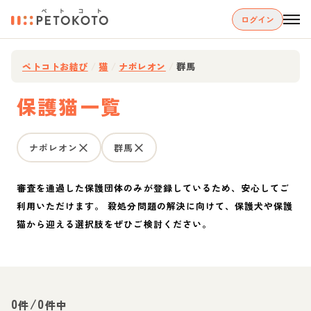
ログイン
ペトコトお結び
/
猫
/
ナポレオン
/
群馬
保護猫一覧
ナポレオン
群馬
審査を通過した保護団体のみが登録しているため、安心してご
利用いただけます。 殺処分問題の解決に向けて、保護犬や保護
猫から迎える選択肢をぜひご検討ください。
0
/
0
件
件中