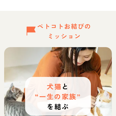
ペトコトお結びの
ミッション
犬猫
と
“一生の家族”
を結ぶ