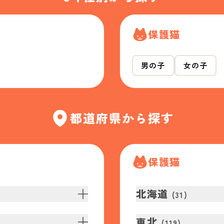
保護猫
男の子
女の子
都道府県から探す
保護猫
北海道
(
31
)
東北
(
119
)