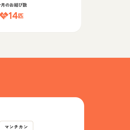
今月のお結び数
14
匹
マンチカン