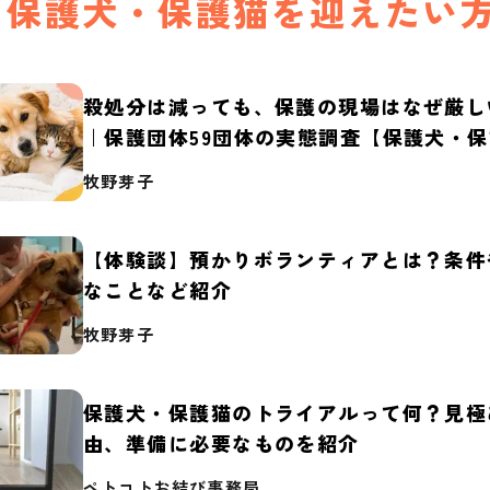
保護犬・保護猫を迎えたい
殺処分は減っても、保護の現場はなぜ厳し
｜保護団体59団体の実態調査【保護犬・
2026】
牧野芽子
【体験談】預かりボランティアとは？条件
なことなど紹介
牧野芽子
保護犬・保護猫のトライアルって何？見極
由、準備に必要なものを紹介
ペトコトお結び事務局