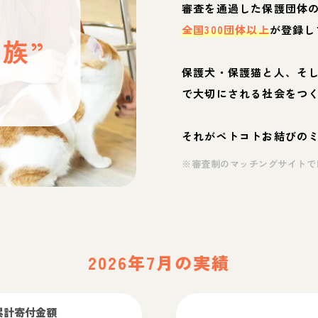
と
審査を通過した保護団体
全国300団体以上
が登録し
族”
保護犬・保護猫と人、そ
ぶ
で大切にされる社会をつ
それがペトコトお結びの
※審査制のマッチングサイトで
2026年7月の実績
累計寄付金額