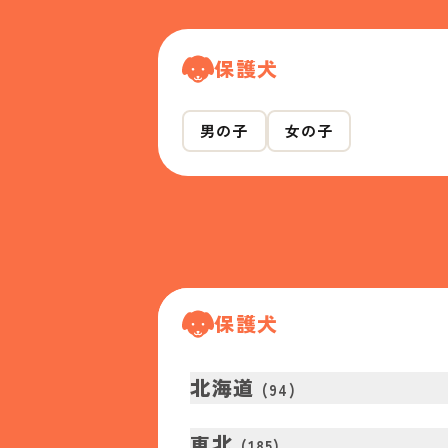
保護犬
男の子
女の子
保護犬
北海道
(
94
)
東北
(
185
)