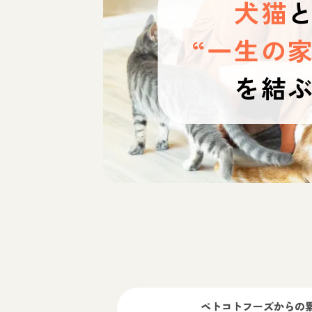
犬猫
“一生の家
を結
ペトコトフーズ
からの