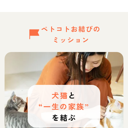
ペトコトお結びの
ミッション
犬猫
と
“一生の家族”
を結ぶ