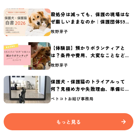
殺処分は減っても、保護の現場はな
ぜ厳しいままなのか｜保護団体59団
体の実態調査【保護犬・保護猫白書
牧野芽子
2026】
【体験談】預かりボランティアと
は？条件や費用、大変なことなど紹
介
牧野芽子
保護犬・保護猫のトライアルって
何？見極め方や失敗理由、準備に必
要なものを紹介
ペトコトお結び事務局
もっと見る