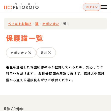
ログイン
ペトコトお結び
/
猫
/
ナポレオン
/
香川
保護猫一覧
ナポレオン
香川
審査を通過した保護団体のみが登録しているため、安心してご
利用いただけます。 殺処分問題の解決に向けて、保護犬や保護
猫から迎える選択肢をぜひご検討ください。
0
/
0
件
件中