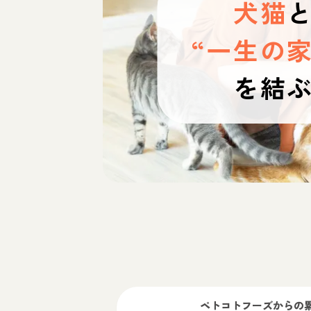
犬猫
“一生の家
を結
ペトコトフーズ
からの