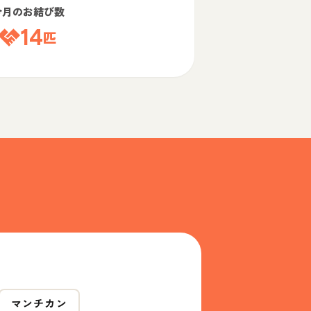
今月のお結び数
14
匹
マンチカン