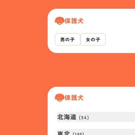
保護犬
男の子
女の子
保護犬
北海道
(
94
)
東北
(
185
)