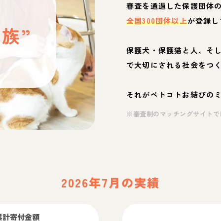
と
審査を通過した保護団体
全国300団体以上
が登録し
族”
保護犬・保護猫と人、そ
ぶ
で大切にされる社会をつ
それがペトコトお結びの
※審査制のマッチングサイトで
2026年7月の実績
累計寄付金額