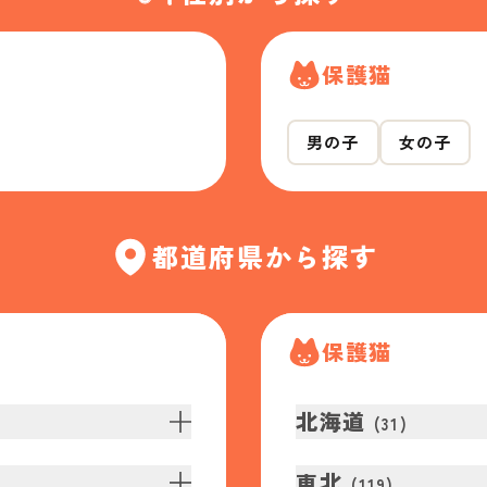
保護猫
男の子
女の子
都道府県から探す
保護猫
北海道
(
31
)
東北
(
119
)