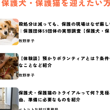
保護犬・保護猫を迎えたい
殺処分は減っても、保護の現場はなぜ厳し
｜保護団体59団体の実態調査【保護犬・
2026】
牧野芽子
【体験談】預かりボランティアとは？条件
なことなど紹介
牧野芽子
保護犬・保護猫のトライアルって何？見極
由、準備に必要なものを紹介
ペトコトお結び事務局