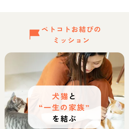
ペトコトお結びの
ミッション
犬猫
と
“一生の家族”
を結ぶ