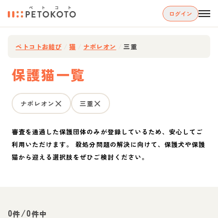
ログイン
ペトコトお結び
/
猫
/
ナポレオン
/
三重
保護猫一覧
ナポレオン
三重
審査を通過した保護団体のみが登録しているため、安心してご
利用いただけます。 殺処分問題の解決に向けて、保護犬や保護
猫から迎える選択肢をぜひご検討ください。
0
/
0
件
件中