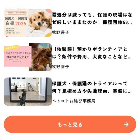
殺処分は減っても、保護の現場はな
ぜ厳しいままなのか｜保護団体59団
体の実態調査【保護犬・保護猫白書
牧野芽子
2026】
【体験談】預かりボランティアと
は？条件や費用、大変なことなど紹
介
牧野芽子
保護犬・保護猫のトライアルって
何？見極め方や失敗理由、準備に必
要なものを紹介
ペトコトお結び事務局
もっと見る