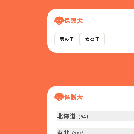
保護犬
男の子
女の子
保護犬
北海道
(
94
)
東北
(
185
)