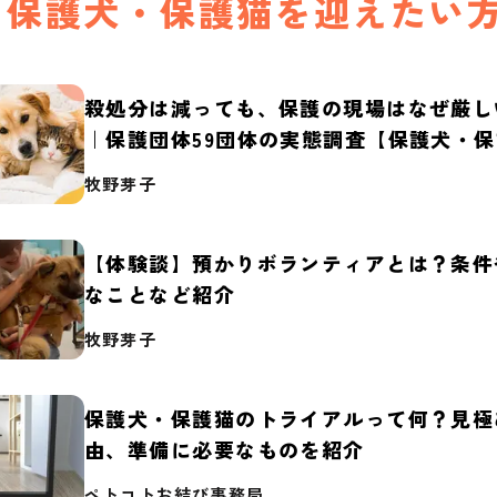
保護犬・保護猫を迎えたい
殺処分は減っても、保護の現場はなぜ厳し
｜保護団体59団体の実態調査【保護犬・
2026】
牧野芽子
【体験談】預かりボランティアとは？条件
なことなど紹介
牧野芽子
保護犬・保護猫のトライアルって何？見極
由、準備に必要なものを紹介
ペトコトお結び事務局