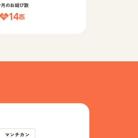
今月のお結び数
14
匹
マンチカン