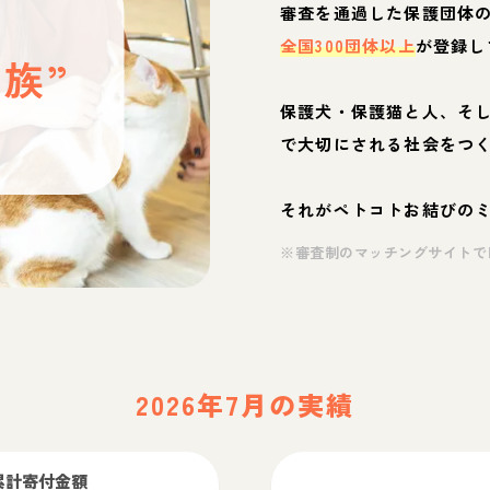
と
審査を通過した保護団体
全国300団体以上
が登録し
族”
保護犬・保護猫と人、そ
ぶ
で大切にされる社会をつ
それがペトコトお結びの
※審査制のマッチングサイトで
2026年7月の実績
累計寄付金額