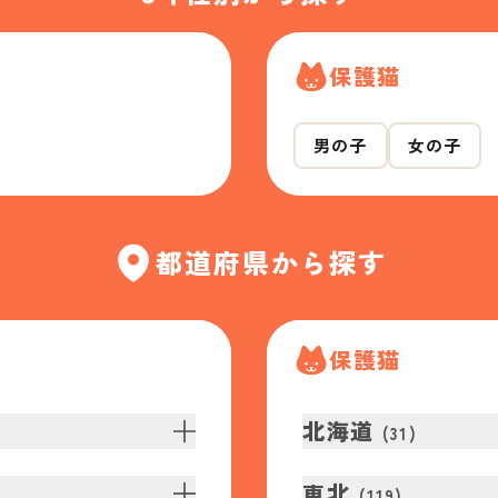
保護猫
男の子
女の子
都道府県から探す
保護猫
北海道
(
31
)
東北
(
119
)