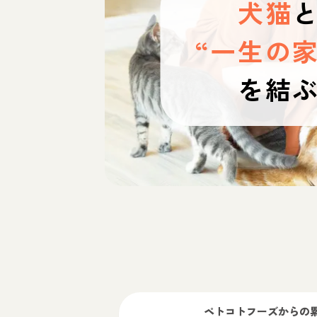
犬猫
“一生の家
を結
ペトコトフーズ
からの