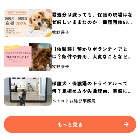
殺処分は減っても、保護の現場はな
ぜ厳しいままなのか｜保護団体59団
体の実態調査【保護犬・保護猫白書
牧野芽子
2026】
【体験談】預かりボランティアと
は？条件や費用、大変なことなど紹
介
牧野芽子
保護犬・保護猫のトライアルって
何？見極め方や失敗理由、準備に必
要なものを紹介
ペトコトお結び事務局
もっと見る