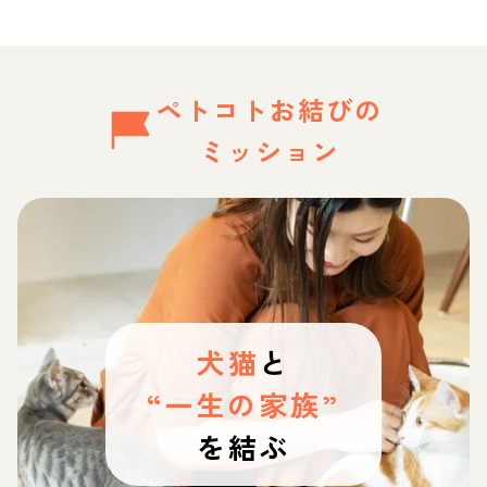
ペトコトお結びの
ミッション
犬猫
と
“一生の家族”
を結ぶ