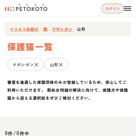
ログイン
ペトコトお結び
/
猫
/
ナポレオン
/
山形
保護猫一覧
ナポレオン
山形
審査を通過した保護団体のみが登録しているため、安心してご
利用いただけます。 殺処分問題の解決に向けて、保護犬や保護
猫から迎える選択肢をぜひご検討ください。
0
/
0
件
件中