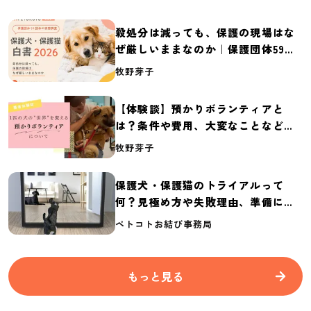
殺処分は減っても、保護の現場はな
ぜ厳しいままなのか｜保護団体59団
体の実態調査【保護犬・保護猫白書
牧野芽子
2026】
【体験談】預かりボランティアと
は？条件や費用、大変なことなど紹
介
牧野芽子
保護犬・保護猫のトライアルって
何？見極め方や失敗理由、準備に必
要なものを紹介
ペトコトお結び事務局
もっと見る