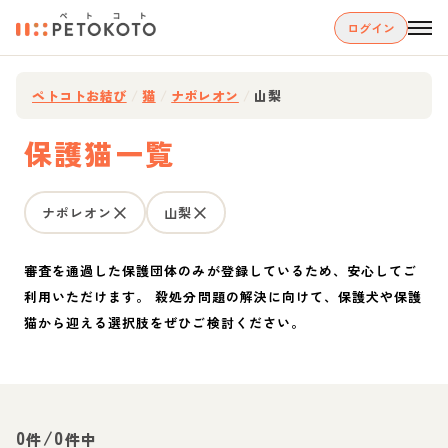
ログイン
ペトコトお結び
/
猫
/
ナポレオン
/
山梨
保護猫一覧
ナポレオン
山梨
審査を通過した保護団体のみが登録しているため、安心してご
利用いただけます。 殺処分問題の解決に向けて、保護犬や保護
猫から迎える選択肢をぜひご検討ください。
0
/
0
件
件中