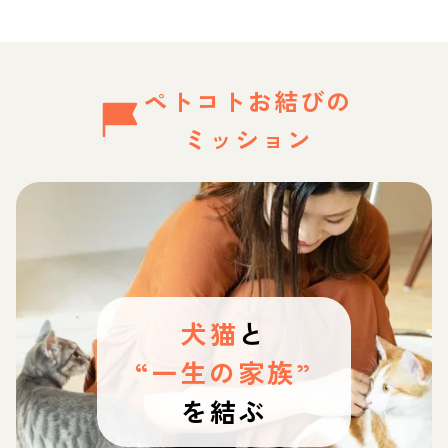
ペトコトお結びの
ミッション
犬猫
と
“一生の家族”
を結ぶ