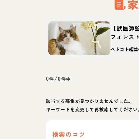
家
【獣医師
フォレス
猫？性格
ペトコト編集
え方
0
/
0
件
件中
該当する募集が見つかりませんでした。
キーワードを変更して再検索してください
検索のコツ