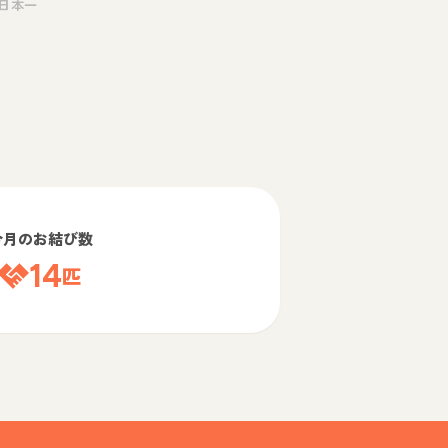
日本一
今月のお結び数
14
匹