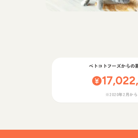
ペトコトフーズ
からの
17,022
※2020年2月か