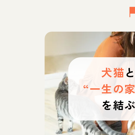
犬猫
“一生の家
を結