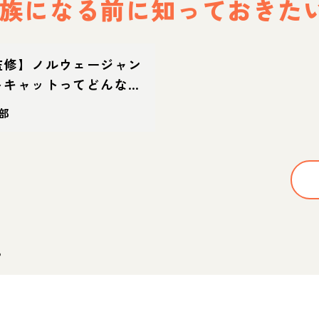
族になる前に
知っておきた
監修】ノルウェージャン
トキャットってどんな
・体重・寿命の特徴・迎
部
。