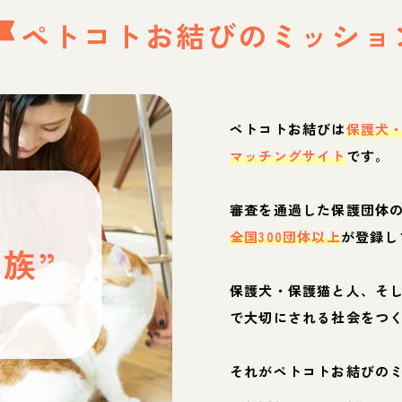
ペトコトお結びの
ミッショ
ペトコトお結びは
保護犬
マッチングサイト
です。
と
審査を通過した保護団体
全国300団体以上
が登録し
族”
保護犬・保護猫と人、そ
ぶ
で大切にされる社会をつ
それがペトコトお結びの