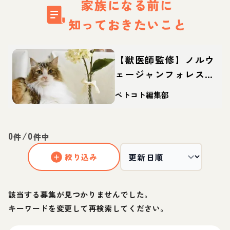
家族になる前に
知っておきたいこと
【獣医師監修】ノルウ
ェージャンフォレスト
キャットってどんな
ペトコト編集部
猫？性格・体重・寿命
の特徴・迎え方
0
/
0
件
件中
絞り込み
該当する募集が見つかりませんでした。
キーワードを変更して再検索してください。