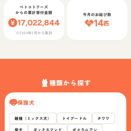
ペトコトフーズ
からの累計寄付金額
今月のお結び数
17,022,844
14
匹
※2020年2月から集計
種類から探す
保護犬
雑種（ミックス犬）
トイプードル
チワワ
柴犬
ダックスフンド
ポメラニアン