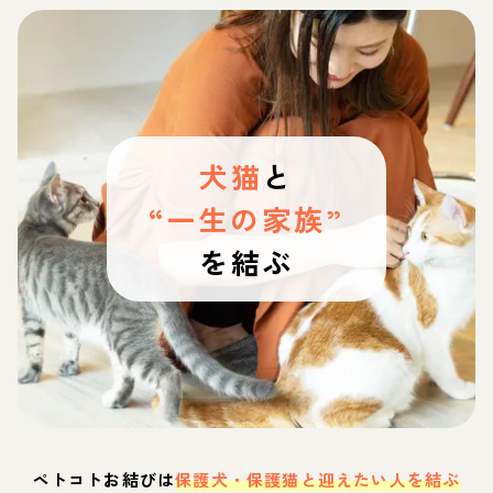
犬猫
と
“一生の家族”
を結ぶ
ペトコトお結びは
保護犬・保護猫と迎えたい人を結ぶ