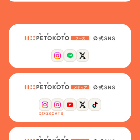
DOGS
CATS