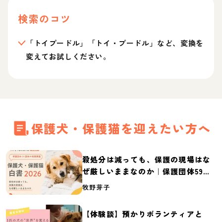
検索のコツ
「トイプードル」「トイ・プードル」など、変換を
変えてお試しください。
保護犬・保護猫を迎えたい方へ
殺処分は減っても、保護の現場はな
ぜ厳しいままなのか｜保護団体59団
体の実態調査【保護犬・保護猫白書
牧野芽子
2026】
【体験談】預かりボランティアと