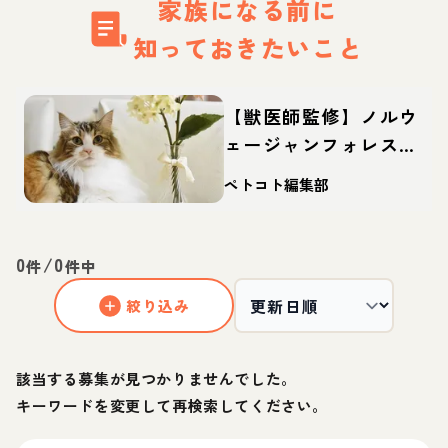
家族になる前に
知っておきたいこと
【獣医師監修】ノルウ
ェージャンフォレスト
キャットってどんな
ペトコト編集部
猫？性格・体重・寿命
の特徴・迎え方
0
/
0
件
件中
絞り込み
該当する募集が見つかりませんでした。
キーワードを変更して再検索してください。