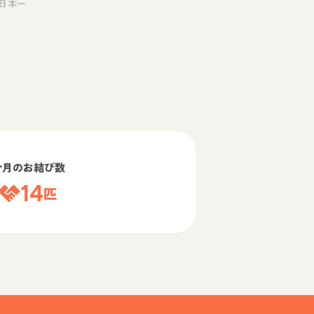
日本一
今月のお結び数
14
匹