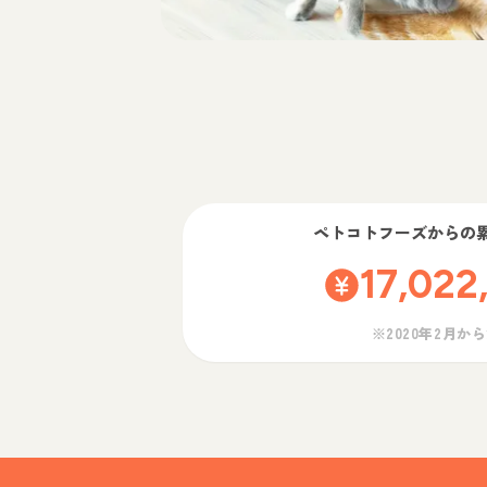
ペトコトフーズ
からの
17,022
※2020年2月か