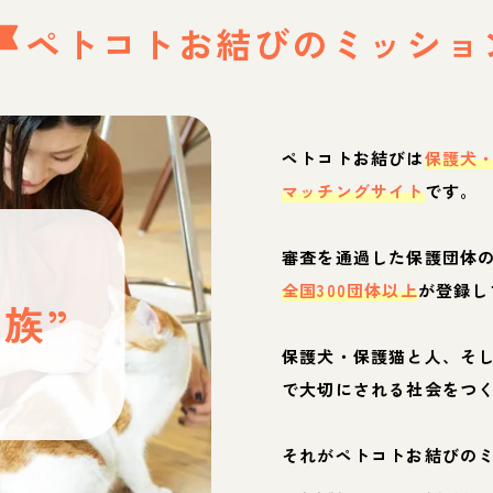
ペトコトお結びの
ミッショ
ペトコトお結びは
保護犬
マッチングサイト
です。
と
審査を通過した保護団体
全国300団体以上
が登録し
族”
保護犬・保護猫と人、そ
ぶ
で大切にされる社会をつ
それがペトコトお結びの