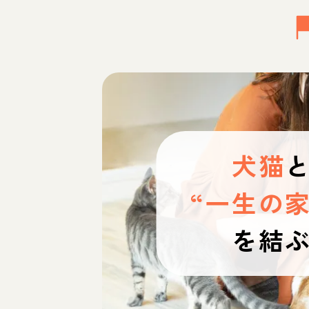
犬猫
“一生の家
を結