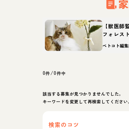
家
【獣医師
フォレス
猫？性格
ペトコト編集
え方
0
/
0
件
件中
該当する募集が見つかりませんでした。
キーワードを変更して再検索してください
検索のコツ