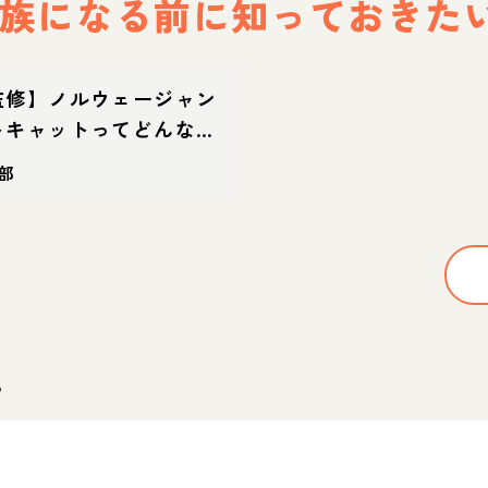
族になる前に
知っておきた
監修】ノルウェージャン
トキャットってどんな
・体重・寿命の特徴・迎
部
。