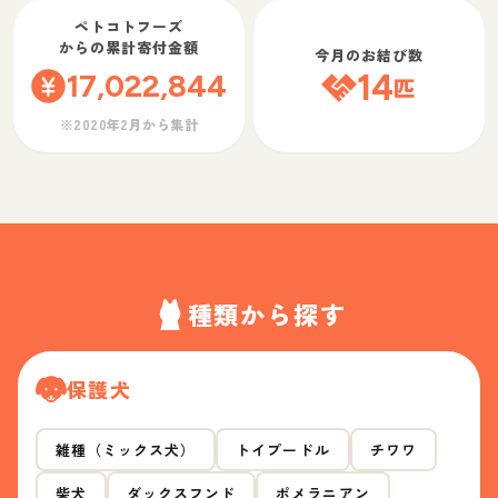
ペトコトフーズ
からの累計寄付金額
今月のお結び数
17,022,844
14
匹
※2020年2月から集計
種類から探す
保護犬
雑種（ミックス犬）
トイプードル
チワワ
柴犬
ダックスフンド
ポメラニアン