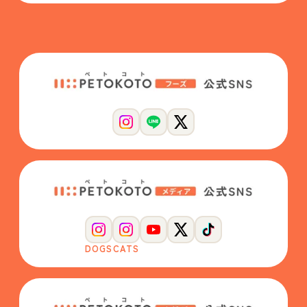
DOGS
CATS