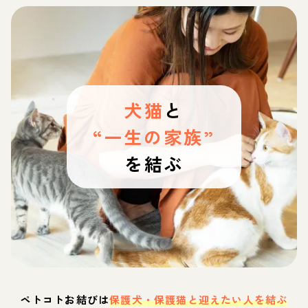
犬猫
と
“一生の家族”
を結ぶ
ペトコトお結びは
保護犬・保護猫と迎えたい人を結ぶ