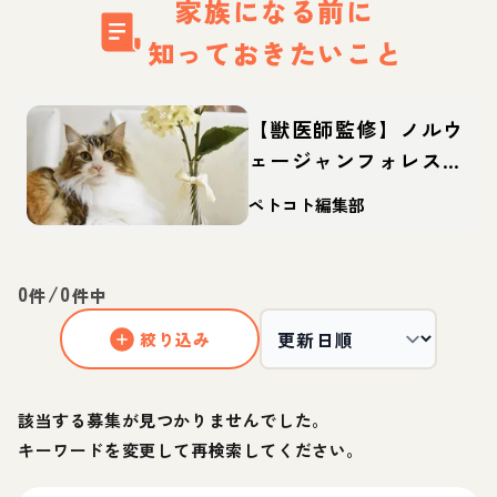
家族になる前に
知っておきたいこと
【獣医師監修】ノルウ
ェージャンフォレスト
キャットってどんな
ペトコト編集部
猫？性格・体重・寿命
の特徴・迎え方
0
/
0
件
件中
絞り込み
該当する募集が見つかりませんでした。
キーワードを変更して再検索してください。