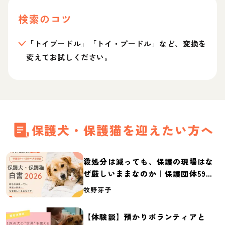
検索のコツ
「トイプードル」「トイ・プードル」など、変換を
変えてお試しください。
保護犬・保護猫を迎えたい方へ
殺処分は減っても、保護の現場はな
ぜ厳しいままなのか｜保護団体59団
体の実態調査【保護犬・保護猫白書
牧野芽子
2026】
【体験談】預かりボランティアと