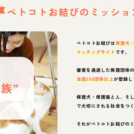
ペトコトお結びの
ミッショ
ペトコトお結びは
保護犬
マッチングサイト
です。
と
審査を通過した保護団体
全国300団体以上
が登録し
族”
保護犬・保護猫と人、そ
ぶ
で大切にされる社会をつ
それがペトコトお結びの