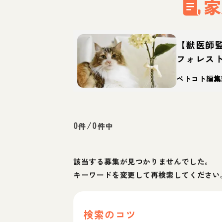
家
【獣医師
フォレス
猫？性格
ペトコト編集
え方
0
/
0
件
件中
該当する募集が見つかりませんでした。
キーワードを変更して再検索してください
検索のコツ