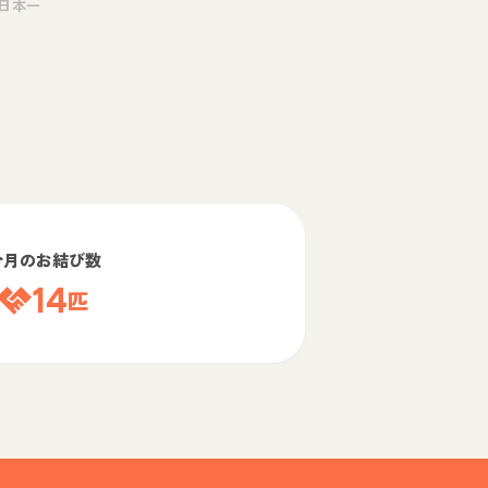
日本一
今月のお結び数
14
匹