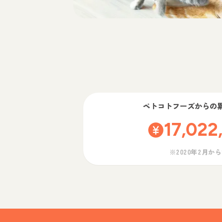
ペトコトフーズ
からの
17,022
※2020年2月か