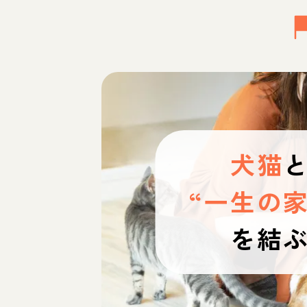
犬猫
“一生の家
を結