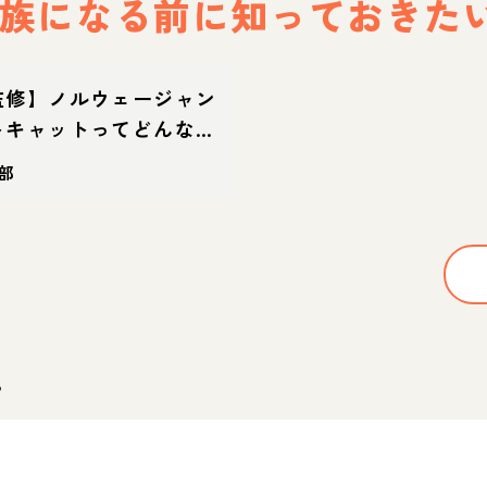
族になる前に
知っておきた
監修】ノルウェージャン
トキャットってどんな
・体重・寿命の特徴・迎
部
。