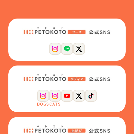
DOGS
CATS