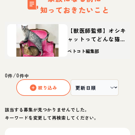
知っておきたいこと
【獣医師監修】オシキ
ャットってどんな猫？
性格・体重・寿命の特
ペトコト編集部
徴・迎え方
0
/
0
件
件中
絞り込み
該当する募集が見つかりませんでした。
キーワードを変更して再検索してください。