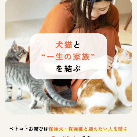
犬猫
と
“一生の家族”
を結ぶ
ペトコトお結びは
保護犬・保護猫と迎えたい人を結ぶ