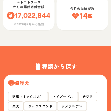
ペトコトフーズ
からの累計寄付金額
今月のお結び数
17,022,844
14
匹
※2020年2月から集計
種類から探す
保護犬
雑種（ミックス犬）
トイプードル
チワワ
柴犬
ダックスフンド
ポメラニアン