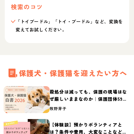
検索のコツ
「トイプードル」「トイ・プードル」など、変換を
変えてお試しください。
保護犬・保護猫を迎えたい方へ
殺処分は減っても、保護の現場はな
ぜ厳しいままなのか｜保護団体59団
体の実態調査【保護犬・保護猫白書
牧野芽子
2026】
【体験談】預かりボランティアと
は？条件や費用、大変なことなど紹