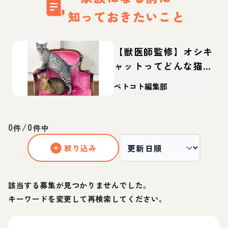
知っておきたいこと
【獣医師監修】オシキ
ャットってどんな猫？
性格・体重・寿命の特
ペトコト編集部
徴・迎え方
0
/
0
件
件中
絞り込み
該当する募集が見つかりませんでした。
キーワードを変更して再検索してください。