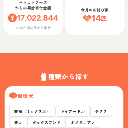
ペトコトフーズ
からの累計寄付金額
今月のお結び数
17,022,844
14
匹
※2020年2月から集計
種類から探す
保護犬
雑種（ミックス犬）
トイプードル
チワワ
柴犬
ダックスフンド
ポメラニアン