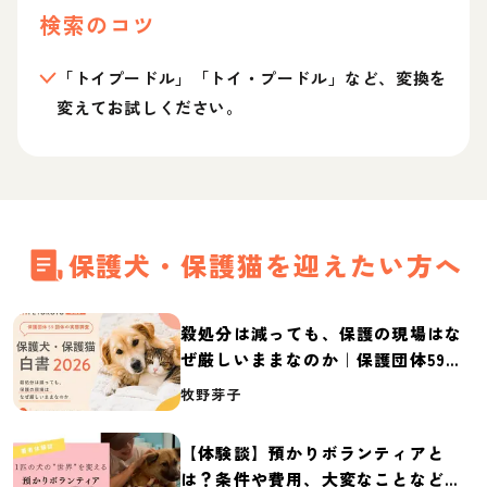
検索のコツ
「トイプードル」「トイ・プードル」など、変換を
変えてお試しください。
保護犬・保護猫を迎えたい方へ
殺処分は減っても、保護の現場はな
ぜ厳しいままなのか｜保護団体59団
体の実態調査【保護犬・保護猫白書
牧野芽子
2026】
【体験談】預かりボランティアと
は？条件や費用、大変なことなど紹