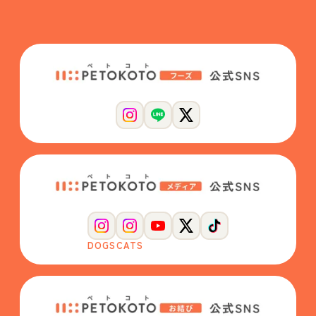
DOGS
CATS