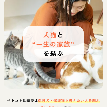
犬猫
と
“一生の家族”
を結ぶ
ペトコトお結びは
保護犬・保護猫と迎えたい人を結ぶ