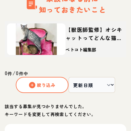
知っておきたいこと
【獣医師監修】オシキ
ャットってどんな猫？
性格・体重・寿命の特
ペトコト編集部
徴・迎え方
0
/
0
件
件中
絞り込み
該当する募集が見つかりませんでした。
キーワードを変更して再検索してください。