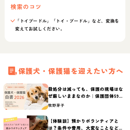
検索のコツ
「トイプードル」「トイ・プードル」など、変換を
変えてお試しください。
保護犬・保護猫を迎えたい方へ
殺処分は減っても、保護の現場はな
ぜ厳しいままなのか｜保護団体59団
体の実態調査【保護犬・保護猫白書
牧野芽子
2026】
【体験談】預かりボランティアと
は？条件や費用、大変なことなど紹