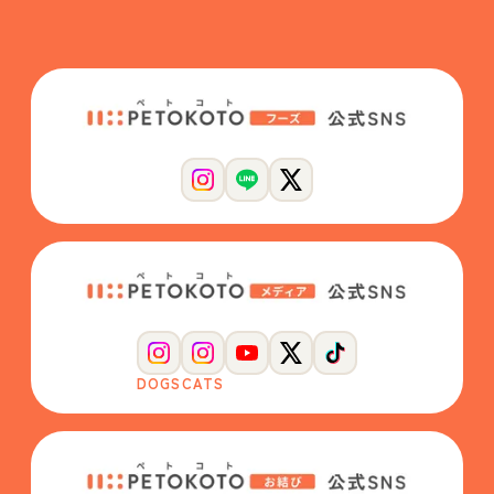
DOGS
CATS