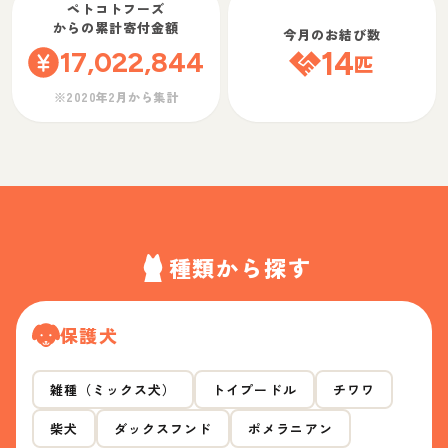
ペトコトフーズ
からの累計寄付金額
今月のお結び数
17,022,844
14
匹
※2020年2月から集計
種類から探す
保護犬
雑種（ミックス犬）
トイプードル
チワワ
柴犬
ダックスフンド
ポメラニアン