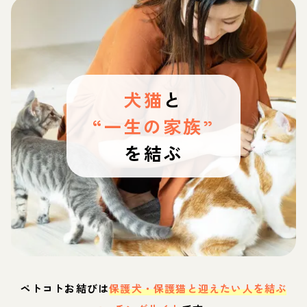
犬猫
と
“一生の家族”
を結ぶ
ペトコトお結びは
保護犬・保護猫と迎えたい人を結ぶ